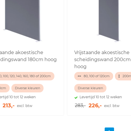
staande akoestische
Vrijstaande akoestische
idingswand 180cm hoog
scheidingswand 200cm
hoog
, 100, 120, 140, 160, 180 of 200cm
80, 100 of 120cm
200
0cm
Diverse kleuren
Diverse kleuren
ertijd 10 tot 12 weken
Levertijd 10 tot 12 weken
213,-
226,-
283,-
excl. btw
excl. btw