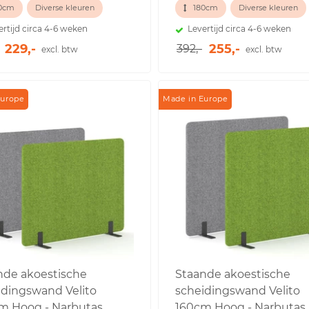
0cm
Diverse kleuren
180cm
Diverse kleuren
ertijd circa 4-6 weken
Levertijd circa 4-6 weken
229,-
255,-
392,-
excl. btw
excl. btw
Europe
Made in Europe
nde akoestische
Staande akoestische
idingswand Velito
scheidingswand Velito
m Hoog - Narbutas
160cm Hoog - Narbutas