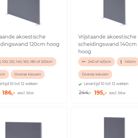
staande akoestische
Vrijstaande akoestische
idingswand 120cm hoog
scheidingswand 140cm
hoog
, 100, 120, 140, 160, 180 of 200cm
240 of 420cm
140cm
0cm
Diverse kleuren
Diverse kleuren
ertijd 10 tot 12 weken
Levertijd 10 tot 12 weken
186,-
195,-
244,-
excl. btw
excl. btw