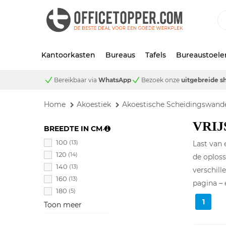
Kantoorkasten
Bureaus
Tafels
Bureaustoele
Bereikbaar via
WhatsApp
Bezoek onze
uitgebreide 
Home
Akoestiek
Akoestische Scheidingswand
VRI
BREEDTE IN CM
100
(13)
Last van
120
(14)
de oploss
140
(13)
verschill
160
(13)
pagina – 
180
(5)
1
Toon meer