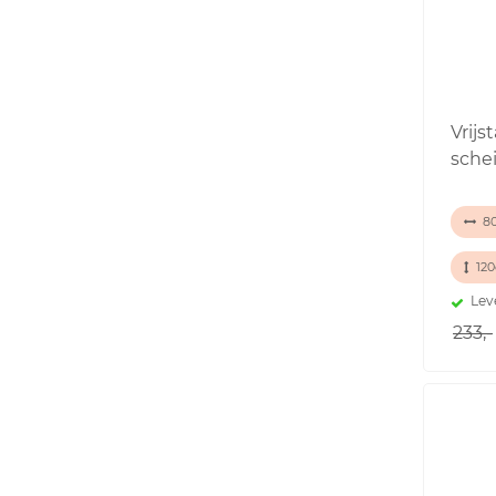
Vrij
sche
80
12
Lev
233,-