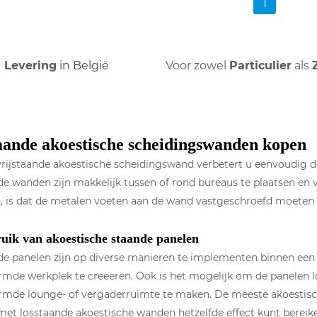
1
Levering
in België
Voor zowel
Particulier
als
aande akoestische scheidingswanden kopen
rijstaande akoestische scheidingswand verbetert u eenvoudig d
de wanden zijn makkelijk tussen of rond bureaus te plaatsen en
, is dat de metalen voeten aan de wand vastgeschroefd moeten
uik van akoestische staande panelen
de panelen zijn op diverse manieren te implementen binnen een
mde werkplek te creeeren. Ook is het mogelijk om de panelen l
mde lounge- of vergaderruimte te maken. De meeste akoestische
 met losstaande akoestische wanden hetzelfde effect kunt bereik