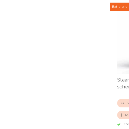
Extra snel
Staa
sche
12
12
Lev