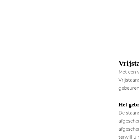
Vrijst
Met een v
Vrijstaan
gebeuren
Het gebr
De staan
afgescher
afgescher
terwijl u