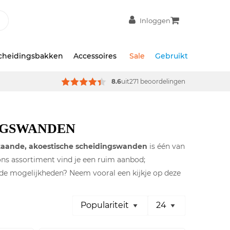
Inloggen
scheidingsbakken
Accessoires
Sale
Gebruikt
8.6
uit
271 beoordelingen
NGSWANDEN
taande, akoestische scheidingswanden
is één van
ons assortiment vind je een ruim aanbod;
r de mogelijkheden? Neem vooral een kijkje op deze