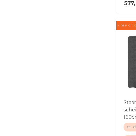
577,
onze offi
Staa
sche
160c
80