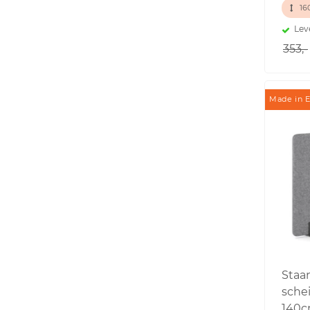
16
Lev
353,-
Made in 
Staa
sche
140c