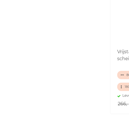
Vrij
sche
80
18
Lev
266,-