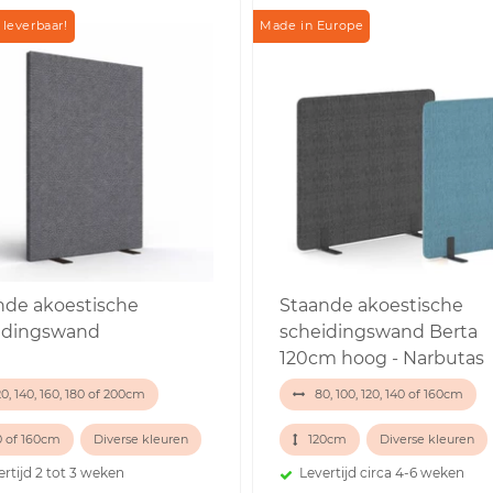
 leverbaar!
Made in Europe
nde akoestische
Staande akoestische
idingswand
scheidingswand Berta
120cm hoog - Narbutas
0, 140, 160, 180 of 200cm
80, 100, 120, 140 of 160cm
0 of 160cm
Diverse kleuren
120cm
Diverse kleuren
ertijd 2 tot 3 weken
Levertijd circa 4-6 weken