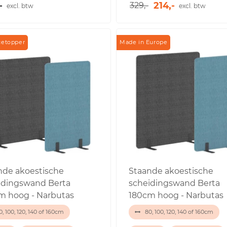
-
214,-
329,-
excl. btw
excl. btw
cetopper
Made in Europe
nde akoestische
Staande akoestische
idingswand Berta
scheidingswand Berta
m hoog - Narbutas
180cm hoog - Narbutas
, 100, 120, 140 of 160cm
80, 100, 120, 140 of 160cm