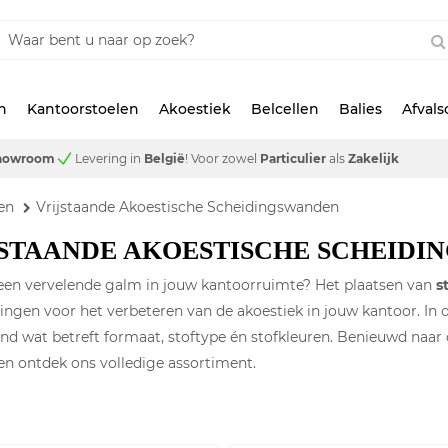
n
Kantoorstoelen
Akoestiek
Belcellen
Balies
Afval
showroom
Levering in
België
!
Voor zowel
Particulier
als
Zakelijk
en
Vrijstaande Akoestische Scheidingswanden
JSTAANDE AKOESTISCHE SCHEIDI
 een vervelende galm in jouw kantoorruimte? Het plaatsen van
s
ingen voor het verbeteren van de akoestiek in jouw kantoor. In 
end wat betreft formaat, stoftype én stofkleuren. Benieuwd naa
en ontdek ons volledige assortiment.