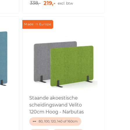
219,-
338,-
excl. btw
Made in Europe
Staande akoestische
scheidingswand Velito
120cm Hoog - Narbutas
80, 100, 120, 140 of 160cm