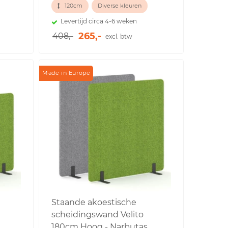
120cm
Diverse kleuren
Levertijd circa 4-6 weken
265,-
408,-
excl. btw
Made in Europe
Staande akoestische
scheidingswand Velito
180cm Hoog - Narbutas