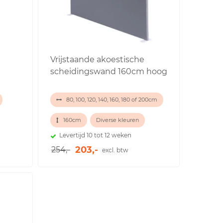
Vrijstaande akoestische
scheidingswand 160cm hoog
80, 100, 120, 140, 160, 180 of 200cm
160cm
Diverse kleuren
Levertijd 10 tot 12 weken
203,-
254,-
excl. btw