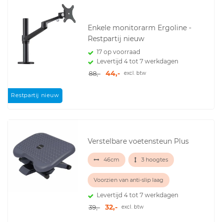
Enkele monitorarm Ergoline -
Restpartij nieuw
17 op voorraad
Levertijd 4 tot 7 werkdagen
44,-
88,-
excl. btw
Restpartij nieuw
Verstelbare voetensteun Plus
46cm
3 hoogtes
Voorzien van anti-slip laag
Levertijd 4 tot 7 werkdagen
32,-
39,-
excl. btw