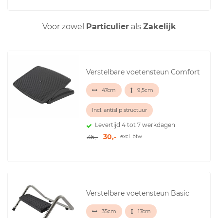
Voor zowel
Particulier
als
Zakelijk
Verstelbare voetensteun Comfort
47cm
9,5cm
Incl. antislip structuur
Levertijd 4 tot 7 werkdagen
30,-
36,-
excl. btw
Verstelbare voetensteun Basic
35cm
17cm