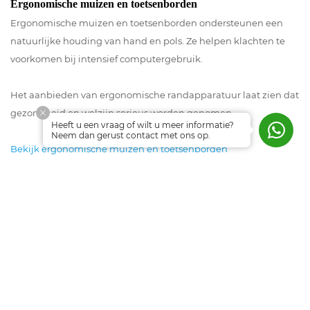
Ergonomische muizen en toetsenborden
Ergonomische muizen en toetsenborden ondersteunen een
natuurlijke houding van hand en pols. Ze helpen klachten te
voorkomen bij intensief computergebruik.
Het aanbieden van ergonomische randapparatuur laat zien dat
gezondheid en welzijn serieus worden genomen.
Heeft u een vraag of wilt u meer informatie?
Neem dan gerust contact met ons op.
Bekijk ergonomische muizen en toetsenborden
Voetensteunen voor werkplekken
Voetensteunen ondersteunen een goede zithouding, vooral
wanneer bureau en stoel niet optimaal aansluiten op de
gebruiker.