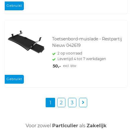
Gebruikt
Toetsenbord-muislade - Restpartij
Nieuw 042619
2 op voorraad
Levertijd 4 tot 7 werkdagen
50,-
excl. btw
Gebruikt
1
2
3
Voor zowel
Particulier
als
Zakelijk