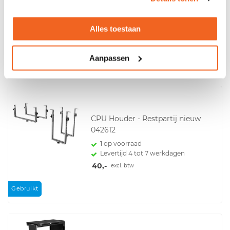
Draadloos
Levertijd 4 tot 7 werkdagen
Alles toestaan
54,-
excl. btw
Aanpassen
Voor zowel
Particulier
als
Zakelijk
CPU Houder - Restpartij nieuw
042612
1 op voorraad
Levertijd 4 tot 7 werkdagen
40,-
excl. btw
Gebruikt