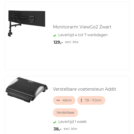
Monitorarm ViewGo2 Zwart
Levertijd 4 tot 7 werkdagen
129,-
excl. btw
Verstelbare voetensteun Addit
45cm
7,9 - 11,1cm
Verstelbaar
Levertijd 1 week
38,-
excl. btw