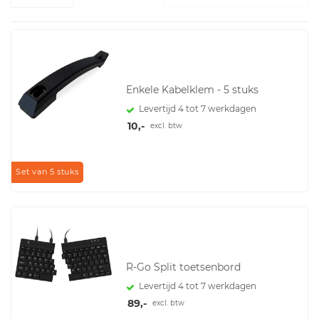
Enkele Kabelklem - 5 stuks
Levertijd 4 tot 7 werkdagen
10,-
excl. btw
Set van 5 stuks
R-Go Split toetsenbord
Levertijd 4 tot 7 werkdagen
89,-
excl. btw