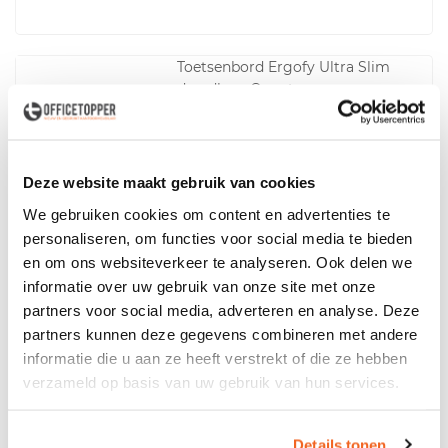
Toetsenbord Ergofy Ultra Slim
draadloos Qwerty
28cm
Voor MacOS en Windows
Deze website maakt gebruik van cookies
Draadloos
We gebruiken cookies om content en advertenties te
personaliseren, om functies voor social media te bieden
Levertijd 4 tot 7 werkdagen
en om ons websiteverkeer te analyseren. Ook delen we
64,-
excl. btw
informatie over uw gebruik van onze site met onze
partners voor social media, adverteren en analyse. Deze
Toetsenbord Ergofy Ultra Slim
partners kunnen deze gegevens combineren met andere
draadloos mini Qwerty
informatie die u aan ze heeft verstrekt of die ze hebben
28,4cm
verzameld op basis van uw gebruik van hun services.
Voor MacOS en Windows
Details tonen