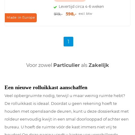
Levertijd circa 4-6 weken
598,-
919,-
excl. btw
Made in Europe
1
Voor zowel
Particulier
als
Zakelijk
Een nieuwe rolluikkast aanschaffen
Veel opbergruimte nodig, terwijl u maar weinig ruimte hebt?
De rolluikkast is ideaal. Doordat u geen rekening hoeft te
houden met openslaande deuren, kunt u deze dossierkast met
roldeur eenvoudig kwijt in een smal doorlooppad of achter een
bureau. U hoeft de ruimte vóór de kast immers niet vrij te
houden! Op deze pagina vindt u kasten van verschillende