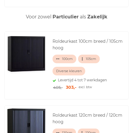
Voor zowel
Particulier
als
Zakelijk
Roldeurkast 100cm breed / 105cm
hoog
100cm
105cm
Diverse kleuren
Levertijd 4 tot 7 werkdagen
303,-
405,-
excl. btw
Roldeurkast 120cm breed / 120cm
hoog
120cm
120cm