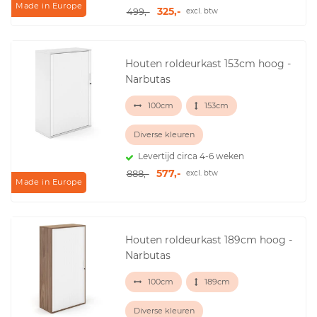
Made in Europe
325,-
499,-
excl. btw
Houten roldeurkast 153cm hoog -
Narbutas
100cm
153cm
Diverse kleuren
Levertijd circa 4-6 weken
577,-
888,-
excl. btw
Made in Europe
Houten roldeurkast 189cm hoog -
Narbutas
100cm
189cm
Diverse kleuren