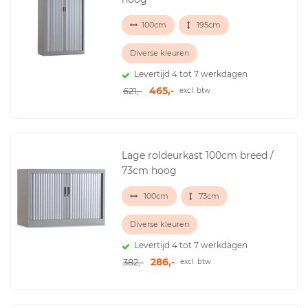
100cm
195cm
Diverse kleuren
Levertijd 4 tot 7 werkdagen
465,-
621,-
excl. btw
Lage roldeurkast 100cm breed /
73cm hoog
100cm
73cm
Diverse kleuren
Levertijd 4 tot 7 werkdagen
286,-
382,-
excl. btw