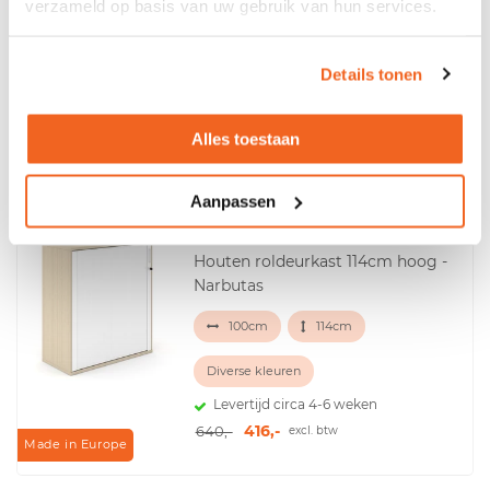
verzameld op basis van uw gebruik van hun services.
Narbutas
100cm
77cm
Details tonen
Diverse kleuren
Levertijd circa 4-6 weken
Alles toestaan
312,-
481,-
excl. btw
Made in Europe
Aanpassen
Houten roldeurkast 114cm hoog -
Narbutas
100cm
114cm
Diverse kleuren
Levertijd circa 4-6 weken
416,-
640,-
excl. btw
Made in Europe