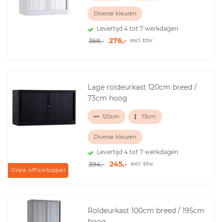
Diverse kleuren
Levertijd 4 tot 7 werkdagen
276,-
368,-
excl. btw
Lage roldeurkast 120cm breed /
73cm hoog
120cm
73cm
Diverse kleuren
Levertijd 4 tot 7 werkdagen
245,-
394,-
excl. btw
Onze officetopper
Roldeurkast 100cm breed / 195cm
hoog