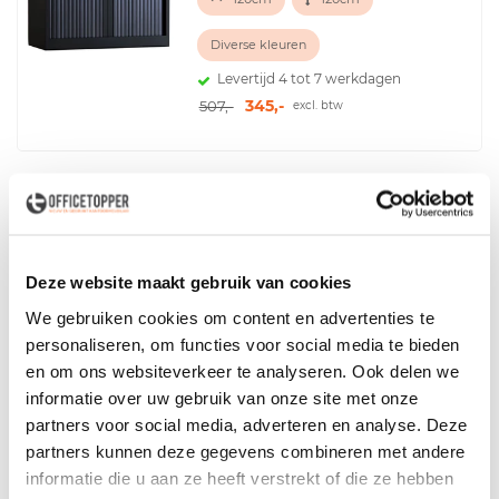
Diverse kleuren
Levertijd 4 tot 7 werkdagen
345,-
507,-
excl. btw
Losse topbladen
Deze website maakt gebruik van cookies
80 of 120cm
45cm
We gebruiken cookies om content en advertenties te
Levertijd 4 tot 7 werkdagen
personaliseren, om functies voor social media te bieden
45,-
53,-
excl. btw
en om ons websiteverkeer te analyseren. Ook delen we
informatie over uw gebruik van onze site met onze
partners voor social media, adverteren en analyse. Deze
partners kunnen deze gegevens combineren met andere
informatie die u aan ze heeft verstrekt of die ze hebben
Houten roldeurkast 77cm hoog -