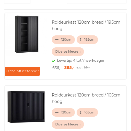
Roldeurkast 120cm breed / 195cm
hoog
120cm
195cm
Diverse kleuren
Levertijd 4 tot 7 werkdagen
365,-
636,-
excl. btw
Onze officetopper
Roldeurkast 120cm breed / 105cm
hoog
120cm
105cm
Diverse kleuren