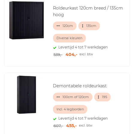
Roldeurkast 120cm breed / 135cm
hoog
120cm
135cm
Diverse kleuren
Levertijd 4 tot 7 werkdagen
404,-
539,-
excl. btw
Demontabele roldeurkast
100cm of 120cm
195
Incl. 4 legborden
Levertijd 4 tot 7 werkdagen
455,-
607,-
excl. btw