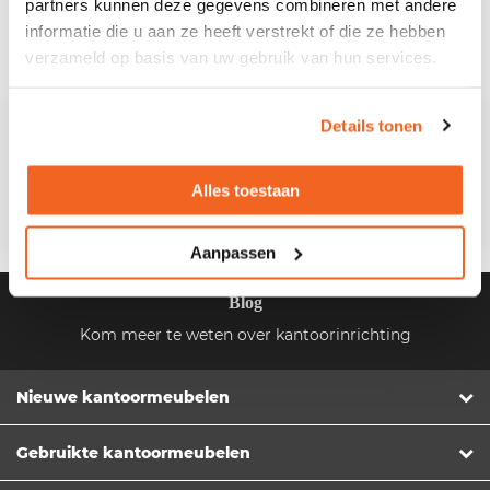
partners kunnen deze gegevens combineren met andere
Levering
in België
informatie die u aan ze heeft verstrekt of die ze hebben
verzameld op basis van uw gebruik van hun services.
Details tonen
Klantenservice
Stuur ons een e-mail
Alles toestaan
Bel +31 (0)162 580654
Aanpassen
Blog
Kom meer te weten over kantoorinrichting
Nieuwe kantoormeubelen
Gebruikte kantoormeubelen