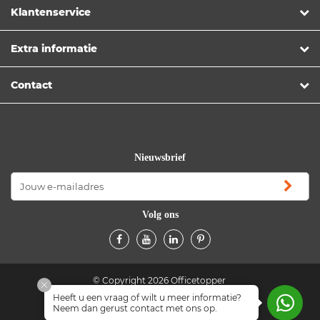
Klantenservice
Extra informatie
Contact
Nieuwsbrief
Volg ons
© Copyright 2026 Officetopper
Heeft u een vraag of wilt u meer informatie?
Algemene voorwaarden
Privacyverklaring
Neem dan gerust contact met ons op.