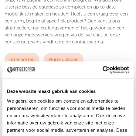
Onze wiki-pagina is een work in progress. Wij doen ons
uiterste best de database zo compleet en up-to-date
mogelijk te maken en houden! Heeft u een vraag over een
een term, begrip of specifiek product? Dan kunt u ons
altijd bellen, mailen, langskomen of het gewoon aan een
van onze medewerkers vragen via de live chat. Al onze
contactgegevens vindt u op de contactpagina.
Stofsoorten
Bureaubladen
Filteren
Deze website maakt gebruik van cookies
We gebruiken cookies om content en advertenties te
Er zijn geen producten gevonden in deze categorie.
personaliseren, om functies voor social media te bieden
en om ons websiteverkeer te analyseren. Ook delen we
1
informatie over uw gebruik van onze site met onze
partners voor social media, adverteren en analyse. Deze