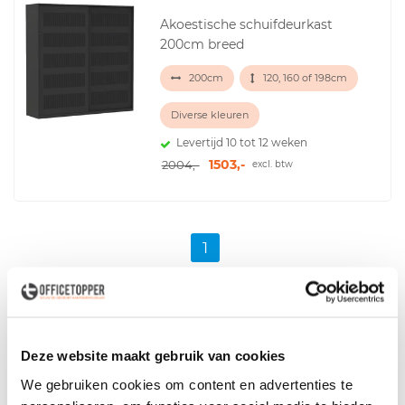
Akoestische schuifdeurkast
200cm breed
200cm
120, 160 of 198cm
Diverse kleuren
Levertijd 10 tot 12 weken
1503,-
2004,-
excl. btw
1
Voor zowel
Particulier
als
Zakelijk
Deze website maakt gebruik van cookies
We gebruiken cookies om content en advertenties te
Een schuifdeurkast kopen?