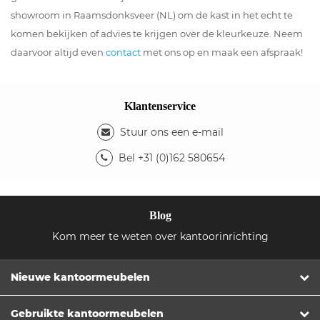
showroom in Raamsdonksveer (NL) om de kast in het echt te
komen bekijken of advies te krijgen over de kleurkeuze. Neem
daarvoor altijd even
contact
met ons op en maak een afspraak!
Klantenservice
Stuur ons een e-mail
Bel +31 (0)162 580654
Blog
Kom meer te weten over kantoorinrichting
Nieuwe kantoormeubelen
Gebruikte kantoormeubelen