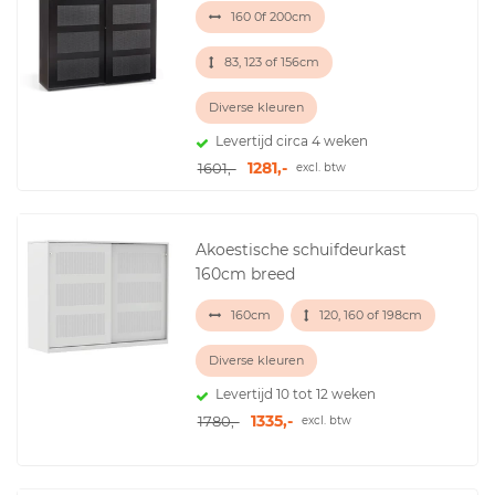
160 0f 200cm
83, 123 of 156cm
Diverse kleuren
Levertijd circa 4 weken
1281,-
1601,-
excl. btw
Akoestische schuifdeurkast
160cm breed
160cm
120, 160 of 198cm
Diverse kleuren
Levertijd 10 tot 12 weken
1335,-
1780,-
excl. btw