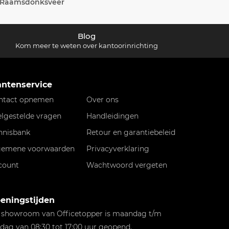
Raamsdonksveer
Blog
Kom meer te weten over kantoorinrichting
antenservice
ntact opnemen
Over ons
elgestelde vragen
Handleidingen
nnisbank
Retour en garantiebeleid
gemene voorwaarden
Privacyverklaring
count
Wachtwoord vergeten
eningstijden
 showroom van Officetopper is maandag t/m
jdag van 08:30 tot 17:00 uur geopend.