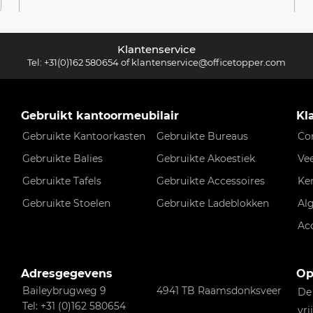
Klantenservice
Tel:
+31(0)162 580654
of
klantenservice@officetopper.com
Gebruikt kantoormeubilair
Kl
Gebruikte Kantoorkasten
Gebruikte Bureaus
Co
Gebruikte Balies
Gebruikte Akoestiek
Ve
Gebruikte Tafels
Gebruikte Accessoires
Ke
Gebruikte Stoelen
Gebruikte Ladeblokken
Al
Ac
Adresgegevens
Op
Baileybrugweg 9
4941 TB Raamsdonksveer
De
Tel: +31 (0)162 580654
vri