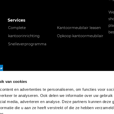
Wen
sho
Services
pla
Complete
Kantoormeubilair leasen
bes
kantoorinrichting
Opkoop kantoormeubilair
Snelleverprogramma
f
ik van cookies
ontent en advertenties te personaliseren, om functies voor soci
erkeer te analyseren. Ook delen we informatie over uw gebruik 
cial media, adverteren en analyse. Deze partners kunnen deze
ormatie die u aan ze heeft verstrekt of die ze hebben verzameld
es.