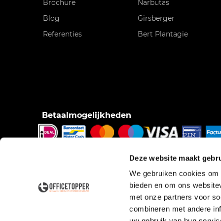
Brochure
Narbutas
Blog
Girsberger
Referenties
Bert Plantagie
Betaalmogelijkheden
iDeal, Bancontact/Mister Cash, Creditcard, Pinnen o
Deze website maakt gebru
pinnen bij bezorging, Factuur.
We gebruiken cookies om c
bieden en om ons websitev
met onze partners voor so
combineren met andere inf
uw gebruik van hun servic