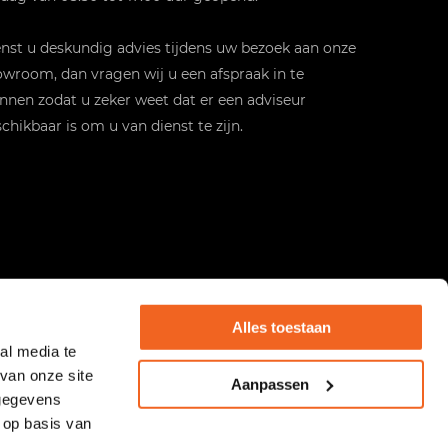
st u deskundig advies tijdens uw bezoek aan onze
wroom, dan vragen wij u een afspraak in te
nnen zodat u zeker weet dat er een adviseur
chikbaar is om u van dienst te zijn.
Alles toestaan
al media te
van onze site
Aanpassen
 gegevens
 op basis van