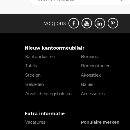
Volg ons
Nieuw kantoormeubilair
Kantoorkasten
Bureaus
Tafels
Bureaustoelen
Stoelen
Akoestiek
Belcellen
Balies
Afvalscheidingsbakken
Accessoires
Extra informatie
Vacatures
Populaire merken