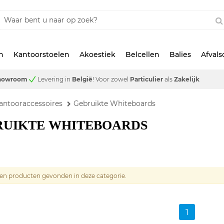
n
Kantoorstoelen
Akoestiek
Belcellen
Balies
Afval
showroom
Levering in
België
!
Voor zowel
Particulier
als
Zakelijk
antooraccessoires
Gebruikte Whiteboards
RUIKTE WHITEBOARDS
geen producten gevonden in deze categorie.
1