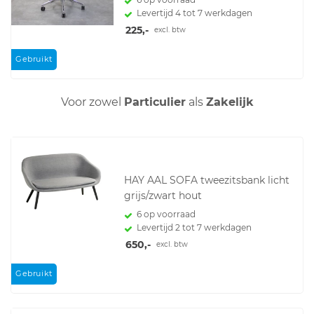
Levertijd 4 tot 7 werkdagen
225,-
excl. btw
Gebruikt
Voor zowel
Particulier
als
Zakelijk
HAY AAL SOFA tweezitsbank licht
grijs/zwart hout
6 op voorraad
Levertijd 2 tot 7 werkdagen
650,-
excl. btw
Gebruikt