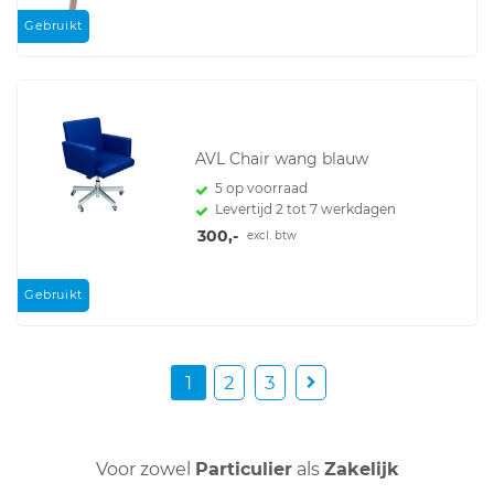
Gebruikt
AVL Chair wang blauw
5 op voorraad
Levertijd 2 tot 7 werkdagen
300,-
excl. btw
Gebruikt
1
2
3
Voor zowel
Particulier
als
Zakelijk