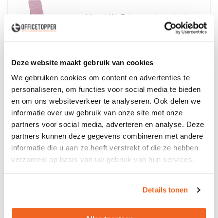
Vitra HAL Tube met hoes basic-
zwart/roze chroom onderstel
9 op voorraad
Levertijd 2 tot 7 werkdagen
115,-
Deze website maakt gebruik van cookies
excl. btw
We gebruiken cookies om content en advertenties te
Gebruikt
personaliseren, om functies voor social media te bieden
en om ons websiteverkeer te analyseren. Ook delen we
informatie over uw gebruik van onze site met onze
partners voor social media, adverteren en analyse. Deze
Vitra Eames Plastic Side Chair
partners kunnen deze gegevens combineren met andere
esdoorn zwart/mosterd
informatie die u aan ze heeft verstrekt of die ze hebben
verzameld op basis van uw gebruik van hun services.
8 op voorraad
Levertijd 2 tot 7 werkdagen
125,-
excl. btw
Details tonen
Gebruikt