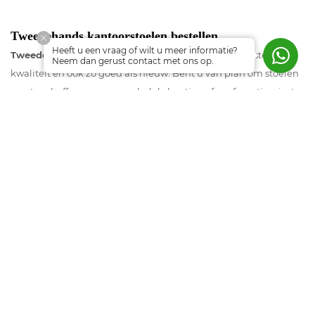
Tweedehands kantoorstoelen bestellen
Heeft u een vraag of wilt u meer informatie?
Tweedehandse stoelen
van Officetopper zijn van uitstekende
Neem dan gerust contact met ons op.
kwaliteit en ook zo goed als nieuw. Bent u van plan om stoelen
aan te schaffen voor uw werkplek, kantine of conferentieruimte,
dan bent u bij Officetopper op het juiste adres. Niet alleen zijn
de medewerkers van Officetopper altijd bereid om u te
adviseren, Officetopper biedt ook een breed assortiment aan en
zo kunnen wij een oplossing vinden voor uw vraag naar diverse
zitgelegenheden.
Gebruikte stoelen voor iedere ruimte
Gebruikte stoelen, geschikt voor verschillende kantoorruimtes,
van vergaderkamers tot werkplekken. Officetopper biedt een
grote verscheidenheid van gebruikte zitmogelijkheden aan,
zoals tweedehandse bureaustoelen, gebruikte
conferentiestoelen en gebruikte kantinestoelen. In het