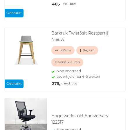
40,-
excl. btw
Gebruikt
Barkruk Twist&sit Restpartij
Nieuw
50,5cm
94,5cm
Diverse kleuren
6 op voorraad
Levertijd circa 4-6 weken
275,-
excl. btw
Gebruikt
Hoge werkstoel Anniversary
122517
6 op voorraad