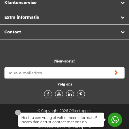
Klantenservice
Extra informatie
Contact
Nieuwsbrief
Volg ons
© Copyright 2026 Officetopper
Heeft u een vraag of wilt u meer informatie?
Algemene voorwaarden
Privacyverklaring
Neem dan gerust contact met ons op.
Realisatie webshop:
Flashpoint