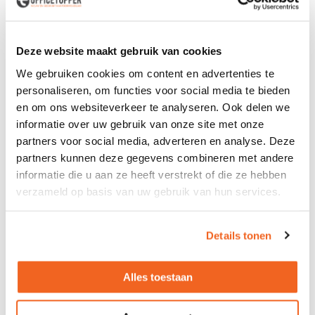
inrichting vaak sneller leverbaar, kan het bijdragen aan een
positieve bedrijfsuitstraling en zorgt recycling voor extra
werkgelegenheid. Ook helpt het bij het behoud van
Deze website maakt gebruik van cookies
grondstoffen en behoudt meubilair beter zijn waarde.
We gebruiken cookies om content en advertenties te
personaliseren, om functies voor social media te bieden
Uw kantoor circulair inrichten? Zo begint u ermee
en om ons websiteverkeer te analyseren. Ook delen we
Heeft u al een bestaande inrichting en bent u toe aan een
informatie over uw gebruik van onze site met onze
upgrade? Dan kunt u eenvoudig starten met een meer
partners voor social media, adverteren en analyse. Deze
circulaire inrichting. Breng in kaart welke meubels u kunt
partners kunnen deze gegevens combineren met andere
aanpassen en hergebruiken, en vul aan door gebruikte
informatie die u aan ze heeft verstrekt of die ze hebben
items aan te schaffen, te leasen of te huren. Heeft u
verzameld op basis van uw gebruik van hun services.
werkplekken of meubels die u niet meer gebruikt? Dan
kunt u deze aanbieden voor opkoop of ter overname.
Meubels die niet meer geschikt zijn om opnieuw in te
Details tonen
zetten, kunnen worden gedemonteerd zodat bruikbare
onderdelen opnieuw gebruikt kunnen worden. De overige
onderdelen kunnen gerecycled worden.
Alles toestaan