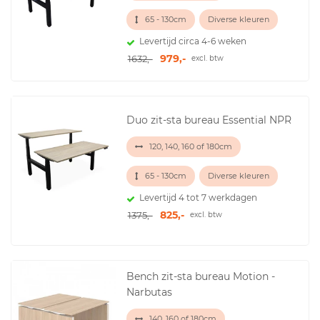
65 - 130cm
Diverse kleuren
Levertijd circa 4-6 weken
979,-
1632,-
excl. btw
Duo zit-sta bureau Essential NPR
120, 140, 160 of 180cm
65 - 130cm
Diverse kleuren
Levertijd 4 tot 7 werkdagen
825,-
1375,-
excl. btw
Bench zit-sta bureau Motion -
Narbutas
140, 160 of 180cm