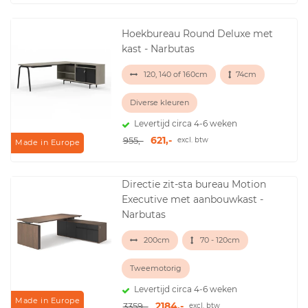
Hoekbureau Round Deluxe met
kast - Narbutas
120, 140 of 160cm
74cm
Diverse kleuren
Levertijd circa 4-6 weken
621,-
955,-
excl. btw
Made in Europe
Directie zit-sta bureau Motion
Executive met aanbouwkast -
Narbutas
200cm
70 - 120cm
Tweemotorig
Levertijd circa 4-6 weken
Made in Europe
2184,-
3359,-
excl. btw