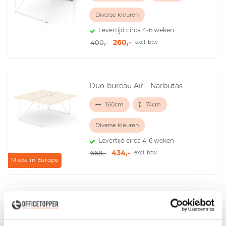
Diverse kleuren
Levertijd circa 4-6 weken
260,-
400,-
excl. btw
Duo-bureau Air - Narbutas
160cm
74cm
Diverse kleuren
Levertijd circa 4-6 weken
434,-
668,-
excl. btw
Made in Europe
Slingerverstelbaar Pro-N bureau
160 of 180cm
65 – 88cm