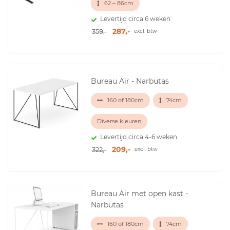
62 – 86cm
Levertijd circa 6 weken
287,-
359,-
excl. btw
Bureau Air - Narbutas
160 of 180cm
74cm
Diverse kleuren
Levertijd circa 4-6 weken
209,-
322,-
excl. btw
Bureau Air met open kast -
Narbutas
160 of 180cm
74cm