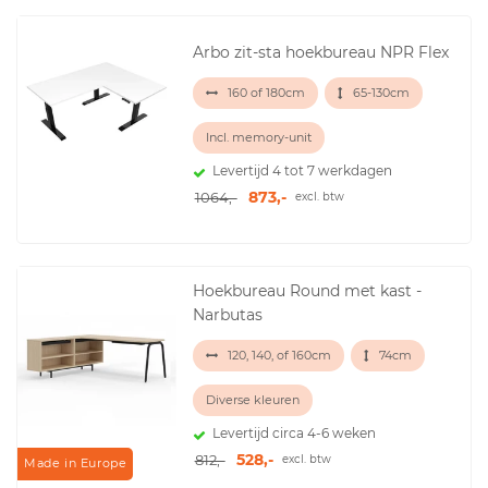
Arbo zit-sta hoekbureau NPR Flex
160 of 180cm
65-130cm
Incl. memory-unit
Levertijd 4 tot 7 werkdagen
873,-
1064,-
excl. btw
Hoekbureau Round met kast -
Narbutas
120, 140, of 160cm
74cm
Diverse kleuren
Levertijd circa 4-6 weken
528,-
812,-
excl. btw
Made in Europe