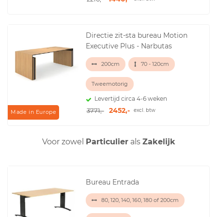
Directie zit-sta bureau Motion
Executive Plus - Narbutas
200cm
70 - 120cm
Tweemotorig
Levertijd circa 4-6 weken
2452,-
3771,-
excl. btw
Made in Europe
Voor zowel
Particulier
als
Zakelijk
Bureau Entrada
80, 120, 140, 160, 180 of 200cm