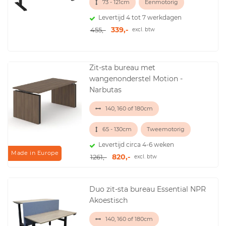
73 - 121cm
Eenmotorig
Levertijd 4 tot 7 werkdagen
339,-
455,-
excl. btw
Zit-sta bureau met
wangenonderstel Motion -
Narbutas
140, 160 of 180cm
65 - 130cm
Tweemotorig
Levertijd circa 4-6 weken
Made in Europe
820,-
1261,-
excl. btw
Duo zit-sta bureau Essential NPR
Akoestisch
140, 160 of 180cm