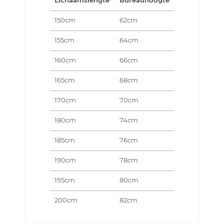
Lichaamslengte
Bureauhoogte
150cm
62cm
155cm
64cm
160cm
66cm
165cm
68cm
170cm
70cm
180cm
74cm
185cm
76cm
190cm
78cm
195cm
80cm
200cm
82cm