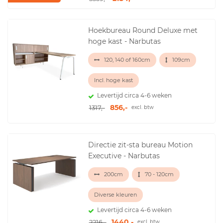
Hoekbureau Round Deluxe met
hoge kast - Narbutas
120, 140 of 160cm
109cm
Incl. hoge kast
Levertijd circa 4-6 weken
856,-
1317,-
excl. btw
Directie zit-sta bureau Motion
Executive - Narbutas
200cm
70 - 120cm
Diverse kleuren
Levertijd circa 4-6 weken
1440,-
2216,-
excl. btw