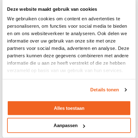
Deze website maakt gebruik van cookies
Slinger verstelbaar
We gebruiken cookies om content en advertenties te
Levertijd 4 tot 7 werkdagen
personaliseren, om functies voor social media te bieden
426,-
533,-
excl. btw
en om ons websiteverkeer te analyseren. Ook delen we
informatie over uw gebruik van onze site met onze
partners voor social media, adverteren en analyse. Deze
partners kunnen deze gegevens combineren met andere
Directiebureau Arqus - Narbutas
informatie die u aan ze heeft verstrekt of die ze hebben
verzameld op basis van uw gebruik van hun services.
76cm
Diverse kleuren
Levertijd circa 4-6 weken
Details tonen
2732,-
4203,-
excl. btw
Made in Europe
Alles toestaan
Aanpassen
1
2
3