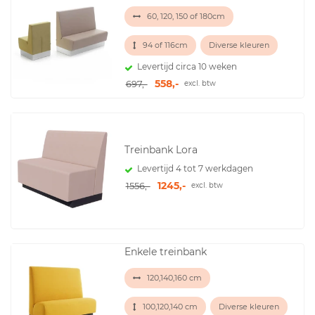
60, 120, 150 of 180cm
94 of 116cm
Diverse kleuren
Levertijd circa 10 weken
558,-
697,-
excl. btw
Treinbank Lora
Levertijd 4 tot 7 werkdagen
1245,-
1556,-
excl. btw
Enkele treinbank
120,140,160 cm
100,120,140 cm
Diverse kleuren