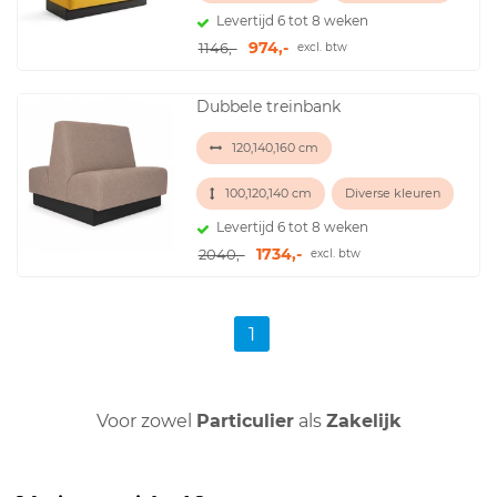
Levertijd 6 tot 8 weken
974,-
1146,-
excl. btw
Dubbele treinbank
120,140,160 cm
100,120,140 cm
Diverse kleuren
Levertijd 6 tot 8 weken
1734,-
2040,-
excl. btw
1
Voor zowel
Particulier
als
Zakelijk