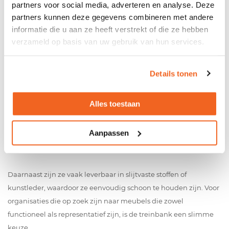
partners voor social media, adverteren en analyse. Deze
Dankzij hun veelzijdigheid en de mogelijkheid tot maatwerk
partners kunnen deze gegevens combineren met andere
passen treinbanken moeiteloos in vrijwel elke ruimte.
informatie die u aan ze heeft verstrekt of die ze hebben
verzameld op basis van uw gebruik van hun services.
Details tonen
Waarom kiezen organisaties voor een treinbank?
Treinbanken zijn niet alleen stijlvol, maar ook praktisch. Ze
Alles toestaan
zorgen voor een vaste, overzichtelijke zitopstelling, waardoor de
ruimte rustig oogt. Door de rechte rug en stevige zitting
Aanpassen
stimuleren ze een actieve zithouding, wat ideaal is voor werk- of
overlegplekken.
Daarnaast zijn ze vaak leverbaar in slijtvaste stoffen of
kunstleder, waardoor ze eenvoudig schoon te houden zijn. Voor
organisaties die op zoek zijn naar meubels die zowel
functioneel als representatief zijn, is de treinbank een slimme
keuze.