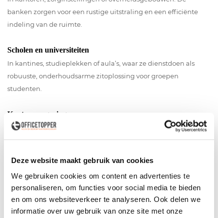
banken zorgen voor een rustige uitstraling en een efficiënte
indeling van de ruimte.
Scholen en universiteiten
In kantines, studieplekken of aula’s, waar ze dienstdoen als
robuuste, onderhoudsarme zitoplossing voor groepen
studenten.
Kantooromgevingen
Als informele overlegplek, wachtplek bij de receptie of als zitje
in de koffiehoek.
Deze website maakt gebruik van cookies
Openbare ruimtes
We gebruiken cookies om content en advertenties te
Zoals bibliotheken, wachtruimtes of gemeentehuizen. Hier
personaliseren, om functies voor social media te bieden
bieden treinbanken een praktische zitoplossing die bestand is
en om ons websiteverkeer te analyseren. Ook delen we
tegen intensief gebruik.
informatie over uw gebruik van onze site met onze