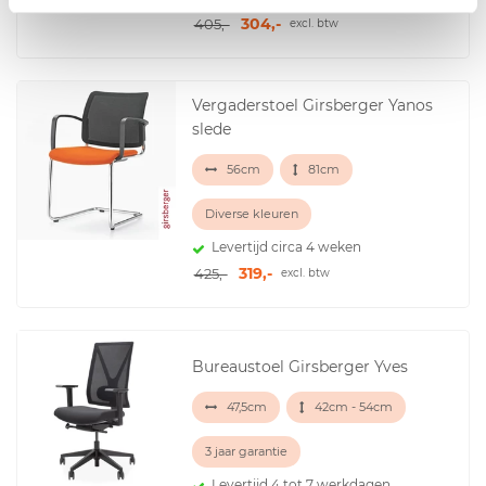
304,-
405,-
excl. btw
Vergaderstoel Girsberger Yanos
slede
56cm
81cm
Diverse kleuren
Levertijd circa 4 weken
319,-
425,-
excl. btw
Bureaustoel Girsberger Yves
47,5cm
42cm - 54cm
3 jaar garantie
Levertijd 4 tot 7 werkdagen