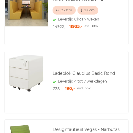
230cm
210cm
Levertijd Circa 7 weken
11935,-
14922,-
excl. btw
Ladeblok Claudius Basic Rond
Levertijd 4 tot 7 werkdagen
190,-
238,-
excl. btw
Designfauteuil Vegas - Narbutas