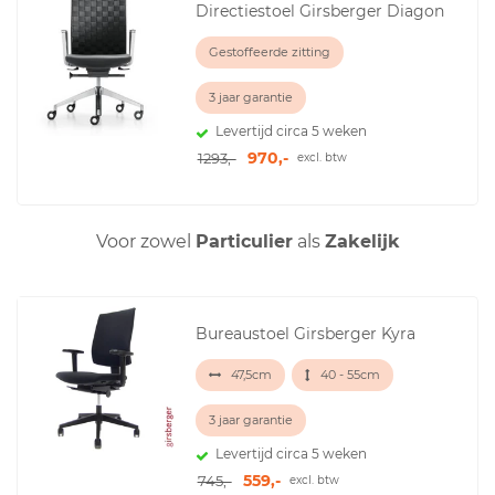
Directiestoel Girsberger Diagon
Gestoffeerde zitting
3 jaar garantie
Levertijd circa 5 weken
970,-
1293,-
excl. btw
Voor zowel
Particulier
als
Zakelijk
Bureaustoel Girsberger Kyra
47,5cm
40 - 55cm
3 jaar garantie
Levertijd circa 5 weken
559,-
745,-
excl. btw