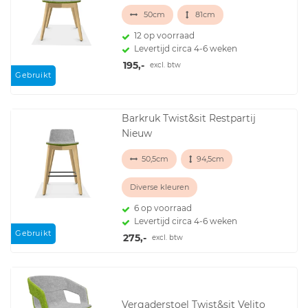
50cm
81cm
12 op voorraad
Levertijd circa 4-6 weken
195,-
excl. btw
Gebruikt
Barkruk Twist&sit Restpartij
Nieuw
50,5cm
94,5cm
Diverse kleuren
6 op voorraad
Levertijd circa 4-6 weken
Gebruikt
275,-
excl. btw
Vergaderstoel Twist&sit Velito