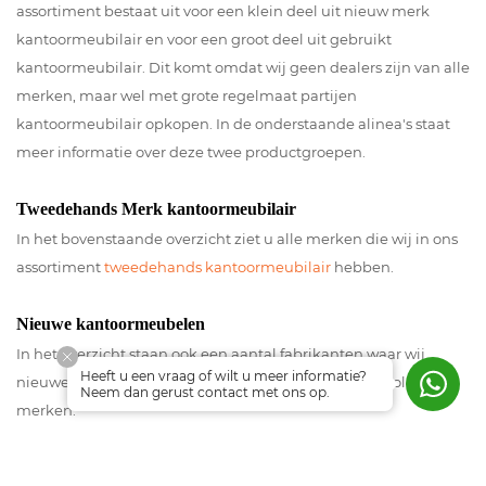
assortiment bestaat uit voor een klein deel uit nieuw merk
kantoormeubilair en voor een groot deel uit gebruikt
kantoormeubilair. Dit komt omdat wij geen dealers zijn van alle
merken, maar wel met grote regelmaat partijen
kantoormeubilair opkopen. In de onderstaande alinea's staat
meer informatie over deze twee productgroepen.
Tweedehands Merk kantoormeubilair
In het bovenstaande overzicht ziet u alle merken die wij in ons
assortiment
tweedehands kantoormeubilair
hebben.
Nieuwe kantoormeubelen
In het overzicht staan ook een aantal fabrikanten waar wij
Heeft u een vraag of wilt u meer informatie?
nieuwe kantoormeubelen van verkopen. Dit zijn de volgende
Neem dan gerust contact met ons op.
merken:
-
Ceka