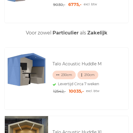
6775,-
9030,-
excl. btw
Voor zowel
Particulier
als
Zakelijk
Talo Acoustic Huddle M
230cm
210cm
Levertijd Circa 7 weken
10035,-
12542,-
excl. btw
Talo Acoustic Huddle XL