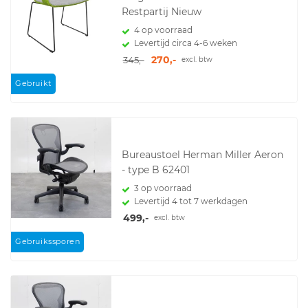
Restpartij Nieuw
4 op voorraad
Levertijd circa 4-6 weken
270,-
345,-
excl. btw
Gebruikt
Bureaustoel Herman Miller Aeron
- type B 62401
3 op voorraad
Levertijd 4 tot 7 werkdagen
499,-
excl. btw
Gebruikssporen