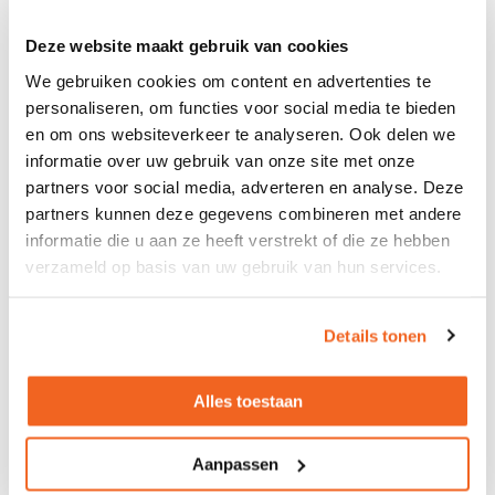
Deze website maakt gebruik van cookies
We gebruiken cookies om content en advertenties te
Vergaderstoel Girsberger
personaliseren, om functies voor social media te bieden
Connexion
en om ons websiteverkeer te analyseren. Ook delen we
informatie over uw gebruik van onze site met onze
57cm
90,5cm
partners voor social media, adverteren en analyse. Deze
Diverse kleuren
partners kunnen deze gegevens combineren met andere
informatie die u aan ze heeft verstrekt of die ze hebben
Levertijd circa 8 weken
405,-
verzameld op basis van uw gebruik van hun services.
540,-
excl. btw
Details tonen
Vergaderstoel Girsberger Yanos 4-
poots
Alles toestaan
56cm
80cm
Diverse kleuren
Aanpassen
Levertijd circa 4 weken