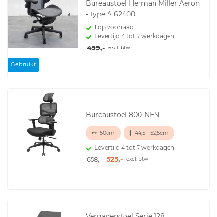
Bureaustoel Herman Miller Aeron
- type A 62400
1 op voorraad
Levertijd 4 tot 7 werkdagen
499,-
excl. btw
Gebruikt
Bureaustoel 800-NEN
50cm
44,5 - 52,5cm
Levertijd 4 tot 7 werkdagen
525,-
658,-
excl. btw
Vergaderstoel Serie 128