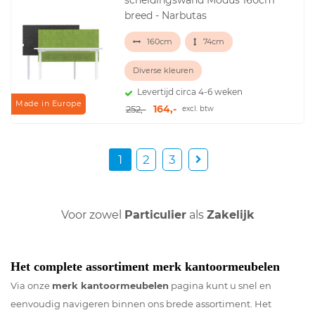
scheidingswand Modus 160cm
breed - Narbutas
160cm
74cm
Diverse kleuren
Levertijd circa 4-6 weken
Made in Europe
164,-
252,-
excl. btw
1
2
3
Voor zowel
Particulier
als
Zakelijk
Het complete assortiment merk kantoormeubelen
Via onze
merk kantoormeubelen
pagina kunt u snel en
eenvoudig navigeren binnen ons brede assortiment. Het