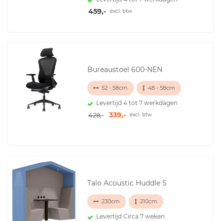
459,-
excl. btw
Bureaustoel 600-NEN
52 - 58cm
48 - 58cm
Levertijd 4 tot 7 werkdagen
339,-
428,-
excl. btw
Talo Acoustic Huddle S
230cm
210cm
Levertijd Circa 7 weken