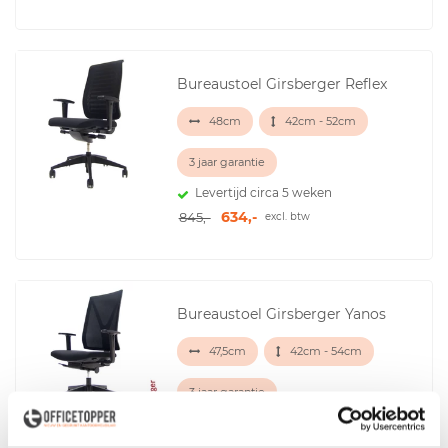
Bureaustoel Girsberger Reflex
48cm
42cm - 52cm
3 jaar garantie
Levertijd circa 5 weken
634,-
845,-
excl. btw
Bureaustoel Girsberger Yanos
47,5cm
42cm - 54cm
3 jaar garantie
Levertijd circa 5 weken
578,-
770,-
excl. btw