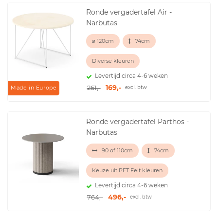
Ronde vergadertafel Air -
Narbutas
⌀ 120cm
74cm
Diverse kleuren
Levertijd circa 4-6 weken
169,-
261,-
excl. btw
Made in Europe
Ronde vergadertafel Parthos -
Narbutas
90 of 110cm
74cm
Keuze uit PET Felt kleuren
Levertijd circa 4-6 weken
496,-
764,-
excl. btw