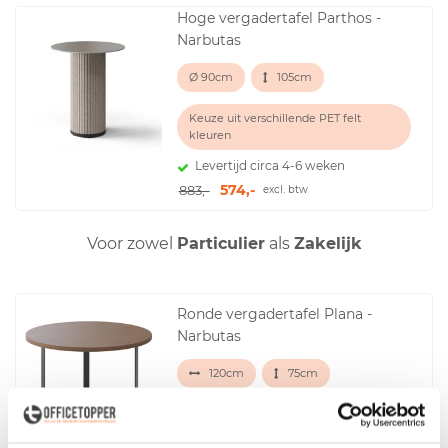
Hoge vergadertafel Parthos -
Narbutas
Ø 90cm
105cm
Keuze uit verschillende PET felt
kleuren
Levertijd circa 4-6 weken
574,-
883,-
excl. btw
Voor zowel
Particulier
als
Zakelijk
Ronde vergadertafel Plana -
Narbutas
120cm
75cm
Diverse kleuren
Levertijd circa 4-6 weken