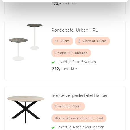
175,-
excl. btw
Ronde tafel Urban HPL
70cm
73cm of 108cm
Diverse HPL kleuren
Levertijd 2 tot 3 weken
222,-
excl. btw
Ronde vergadertafel Harper
Diameter: 130cm
Keuze uit zwart of naturel blad
Levertijd 4 tot 7 werkdagen