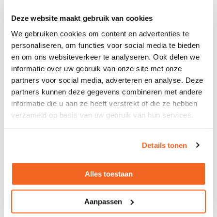
483,-
743,-
excl. btw
Deze website maakt gebruik van cookies
We gebruiken cookies om content en advertenties te
personaliseren, om functies voor social media te bieden
Vierkante tafel Infinity HPL
en om ons websiteverkeer te analyseren. Ook delen we
70cm
74cm
informatie over uw gebruik van onze site met onze
partners voor social media, adverteren en analyse. Deze
Diverse HPL kleuren
partners kunnen deze gegevens combineren met andere
Levertijd 4 tot 7 werkdagen
informatie die u aan ze heeft verstrekt of die ze hebben
175,-
excl. btw
verzameld op basis van uw gebruik van hun services.
Details tonen
Ronde tafel Infinity HPL
Alles toestaan
70cm
73cm of 108cm
Diverse HPL kleuren
Aanpassen
Levertijd 4 tot 7 werkdagen