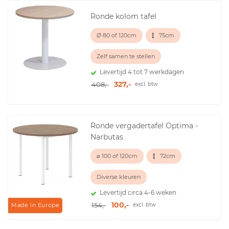
Ronde kolom tafel
Ø 80 of 120cm
75cm
Zelf samen te stellen
Levertijd 4 tot 7 werkdagen
327,-
408,-
excl. btw
Ronde vergadertafel Optima -
Narbutas
⌀ 100 of 120cm
72cm
Diverse kleuren
Levertijd circa 4-6 weken
100,-
154,-
excl. btw
Made in Europe