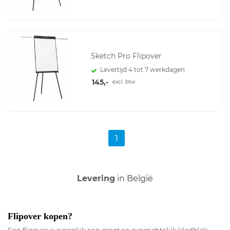
Sketch Pro Flipover
Levertijd 4 tot 7 werkdagen
145,-
excl. btw
1
Voor zowel
Particulier
als
Zakelijk
Flipover kopen?