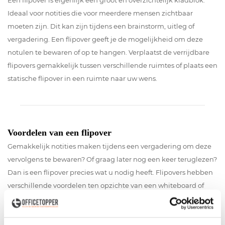
Een flipover is eigenlijk een groot en overzichtelijk kladblok.
Ideaal voor notities die voor meerdere mensen zichtbaar
moeten zijn. Dit kan zijn tijdens een brainstorm, uitleg of
vergadering. Een flipover geeft je de mogelijkheid om deze
notulen te bewaren of op te hangen. Verplaatst de verrijdbare
flipovers gemakkelijk tussen verschillende ruimtes of plaats een
statische flipover in een ruimte naar uw wens.
Voordelen van een flipover
Gemakkelijk notities maken tijdens een vergadering om deze
vervolgens te bewaren? Of graag later nog een keer teruglezen?
Dan is een flipover precies wat u nodig heeft. Flipovers hebben
verschillende voordelen ten opzichte van een whiteboard of
prikbord. Geschreven notities kun je gemakkelijk afscheuren en
bewaren om later nog eens terug te lezen. Daarnaast zijn de
flipovers herbruikbaar en hoeft alleen het papierblok