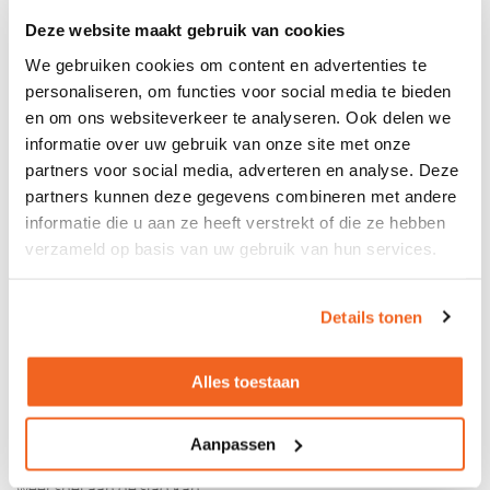
vervangen te worden om vervolgens weer gebruik te maken
Deze website maakt gebruik van cookies
van uw flipover.
We gebruiken cookies om content en advertenties te
personaliseren, om functies voor social media te bieden
en om ons websiteverkeer te analyseren. Ook delen we
informatie over uw gebruik van onze site met onze
partners voor social media, adverteren en analyse. Deze
Gebruiksgemak van de flipover
partners kunnen deze gegevens combineren met andere
Flipovers zijn gemakkelijk te plaatsen in iedere ruimte.
informatie die u aan ze heeft verstrekt of die ze hebben
Denk aan vergaderruimtes, ontvangsthallen, klassikaal
verzameld op basis van uw gebruik van hun services.
gebruik en meer. Het gangbare formaat bij dit
presentatiemiddel is gericht op het A1 formaat van de
Details tonen
papierblokken. Dit formaat is dusdanig groot dat er
genoeg plek is om duidelijk te schrijven waardoor de
leesbaarheid in grotere ruimtes goed is. Deze blokken zijn
Alles toestaan
zeer geschikt voor flipovers en zijn daarom gemakkelijk te
bevestigen. Al het papier van het papierblok gebruikt? U
Aanpassen
verwisseld eenvoudig het papierblok op de flipover zodat u
weer snel aan de slag kan.