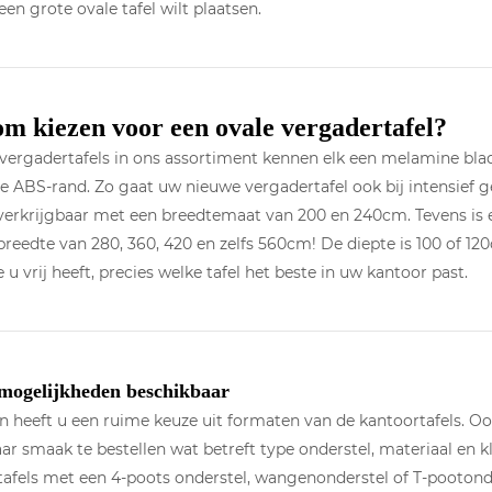
een grote ovale tafel wilt plaatsen.
 kiezen voor een ovale vergadertafel?
 vergadertafels in ons assortiment kennen elk een melamine bla
e ABS-rand. Zo gaat uw nieuwe vergadertafel ook bij intensief 
 verkrijgbaar met een breedtemaat van 200 en 240cm. Tevens is 
reedte van 280, 360, 420 en zelfs 560cm! De diepte is 100 of 12
 u vrij heeft, precies welke tafel het beste in uw kantoor past.
 mogelijkheden beschikbaar
en heeft u een ruime keuze uit formaten van de kantoortafels. 
ar smaak te bestellen wat betreft type onderstel, materiaal en k
afels met een 4-poots onderstel, wangenonderstel of T-pootonde