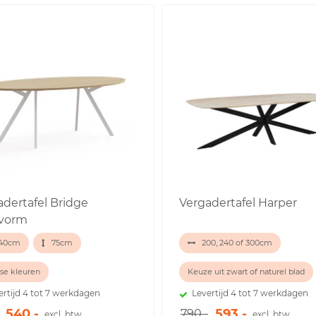
adertafel Bridge
Vergadertafel Harper
svorm
40cm
75cm
200, 240 of 300cm
se kleuren
Keuze uit zwart of naturel blad
ertijd 4 tot 7 werkdagen
Levertijd 4 tot 7 werkdagen
540,-
593,-
790,-
excl. btw
excl. btw