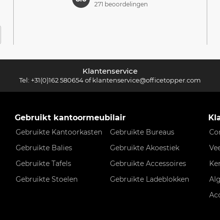
271 beoordelingen
Klantenservice
Tel:
+31(0)162 580654
of
klantenservice@officetopper.com
Gebruikt kantoormeubilair
Kl
Gebruikte Kantoorkasten
Gebruikte Bureaus
Co
Gebruikte Balies
Gebruikte Akoestiek
Ve
Gebruikte Tafels
Gebruikte Accessoires
Ke
Gebruikte Stoelen
Gebruikte Ladeblokken
Al
Ac