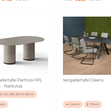
adertafel Parthos HPL
Vergadertafel Deens
x - Narbutas
0, 240, 280, 320 of 420cm
,8cm
240cm
73.5cm