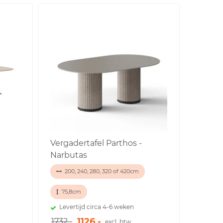
Vergadertafel Parthos -
Narbutas
200, 240, 280, 320 of 420cm
75,8cm
Levertijd circa 4-6 weken
1126,-
1732,-
excl. btw