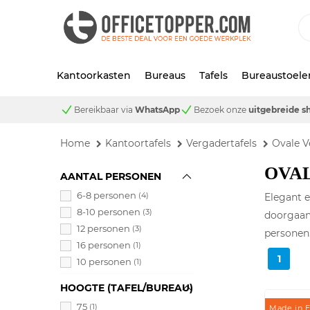
Kantoorkasten
Bureaus
Tafels
Bureaustoele
Bereikbaar via
WhatsApp
Bezoek onze
uitgebreide 
Home
Kantoortafels
Vergadertafels
Ovale V
OVA
AANTAL PERSONEN
6-8 personen
(4)
Elegant e
8-10 personen
(3)
doorgaans
12 personen
(3)
personen.
16 personen
(1)
1
10 personen
(1)
HOOGTE (TAFEL/BUREAU)
75
(1)
Made in 