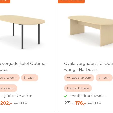
e vergadertafel Optima -
Ovale vergadertafel Op
utas
wang - Narbutas
00 of 240cm
72cm
200 of 240cm
72cm
se kleuren
Diverse kleuren
ertijd circa 4-6 weken
Levertijd circa 4-6 weken
202,-
176,-
271,-
excl. btw
excl. btw