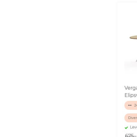
Verg
Elip
2
Diver
Lev
675,-