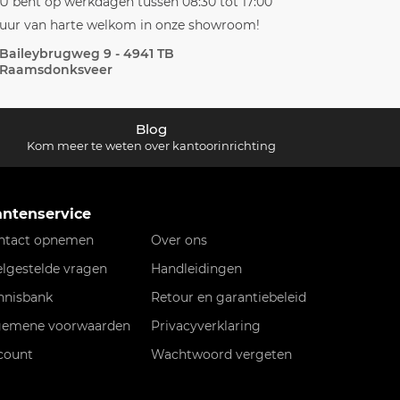
U bent op werkdagen tussen 08:30 tot 17:00
uur van harte welkom in onze showroom!
Baileybrugweg 9 - 4941 TB
Raamsdonksveer
Blog
Kom meer te weten over kantoorinrichting
antenservice
ntact opnemen
Over ons
elgestelde vragen
Handleidingen
nnisbank
Retour en garantiebeleid
gemene voorwaarden
Privacyverklaring
count
Wachtwoord vergeten