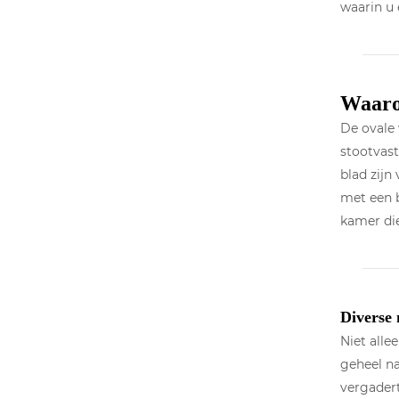
waarin u 
Waarom
De ovale
stootvast
blad zijn
met een b
kamer die
Diverse
Niet alle
geheel na
vergadert