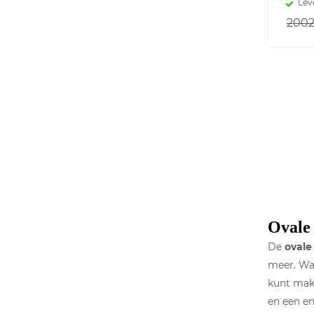
Lev
2002
Ovale 
De
ovale
meer. Wan
kunt make
en een en