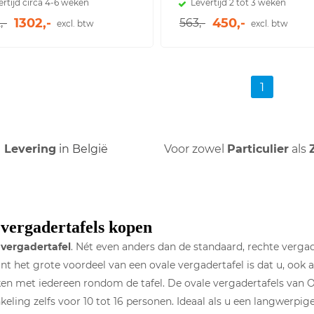
ertijd circa 4-6 weken
Levertijd 2 tot 3 weken
1302,-
450,-
,-
563,-
excl. btw
excl. btw
1
Levering
in België
Voor zowel
Particulier
als
vergadertafels kopen
 vergadertafel
. Nét even anders dan de standaard, rechte vergade
t het grote voordeel van een ovale vergadertafel is dat u, ook a
n met iedereen rondom de tafel. De ovale vergadertafels van Of
keling zelfs voor 10 tot 16 personen. Ideaal als u een langwerpig