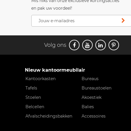
Mis niks van onze exclusieve kortingsacties
en pak uw voordeel!
Volg ons
Nieuw kantoormeubilair
Kantoorkasten
Bureaus
Tafels
Bureaustoelen
Stoelen
Akoestiek
Belcellen
Balies
Afvalscheidingsbakken
Accessoires