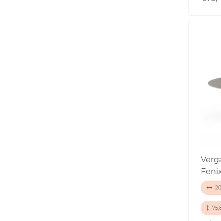
Verg
Feni
20
75