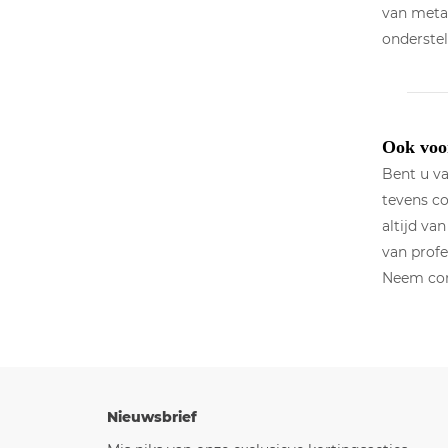
van metaa
onderstel
Ook voor
Bent u va
tevens co
altijd v
van profe
Neem con
Nieuwsbrief