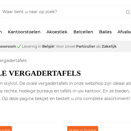
n
Kantoorstoelen
Akoestiek
Belcellen
Balies
Afval
showroom
Levering in
België
!
Voor zowel
Particulier
als
Zakelijk
ergadertafels
LE VERGADERTAFELS
n stijlvol. De ovale vergadertafels in onze webshop zijn ideaal 
 rechte, hoekige bureaus en tafels in uw kantoor. En ze bieden, a
 Op deze pagina bekijkt en bestelt u ons complete assortiment!
Europe
Made in Europe