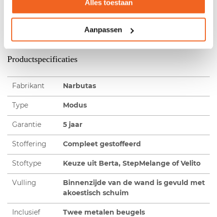
montagebeugels onder uw bureaublad, zie voorbeeld.
Alles toestaan
Bent u op zoek naar een akoestische scheidingswand met
een kortere levertijd? Bekijk dan onze
akoestische
Aanpassen
bureauscheidingswand
.
Productspecificaties
Fabrikant
Narbutas
Type
Modus
Garantie
5 jaar
Stoffering
Compleet gestoffeerd
Stoftype
Keuze uit Berta, StepMelange of Velito
Vulling
Binnenzijde van de wand is gevuld met
akoestisch schuim
Inclusief
Twee metalen beugels