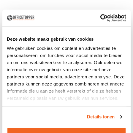
Levering
in België
Voor zowel
Particulier
als
Zakelijk
Professionele
Bezorg- en Montageservice
Deze website maakt gebruik van cookies
We gebruiken cookies om content en advertenties te
personaliseren, om functies voor social media te bieden
Omschrijving
en om ons websiteverkeer te analyseren. Ook delen we
informatie over uw gebruik van onze site met onze
De
140cm brede akoestische scheidingswand Modus
is
partners voor social media, adverteren en analyse. Deze
compleet gestoffeerd en aan de binnenzijde voorzien van
partners kunnen deze gegevens combineren met andere
akoestisch schuim. Hierdoor helpt de scheidingswand de
informatie die u aan ze heeft verstrekt of die ze hebben
galm binnen uw (kantoor)ruimte te verminderen. De
verzameld op basis van uw gebruik van hun services.
meegeleverde beugels dienen aan de onderkant van het
bureaublad worden vastgeschroefd en zijn voorzien van
klem waardoor de wand eenvoudig in hoogte te verstellen
Details tonen
is. Is uw bureaublad dunner dan 2cm? Neem dan contact
met ons op! Houd rekening met ruimte voor de