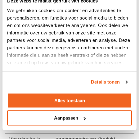
Deze website maakt gebruik van cookies
We gebruiken cookies om content en advertenties te
Omschrijving
personaliseren, om functies voor social media te bieden
en om ons websiteverkeer te analyseren. Ook delen we
Witte, afgeronde balie Cosy De balie Cosy is clean,
informatie over uw gebruik van onze site met onze
modern en heeft geen scherpe hoeken, hierdoor
partners voor social media, adverteren en analyse. Deze
geeft het de bezoeker een warm en welkom
partners kunnen deze gegevens combineren met andere
gevoel. Vandaar ook de naam Cosy. De balie wordt
geleverd in een licht glanzend witte kleur met een
informatie die u aan ze heeft verstrekt of die ze hebben
aluminium kleurige plint. Het schot is 102cm hoog
verzameld op basis van uw gebruik van hun services.
en het werkblad 74cm hoog. De Cosy biedt
werkplaats voor 1 persoon. U heeft de mogelijkheid
om de Balie ongemonteerd of gedemonteerd te
Details tonen
bestellen, zie stap 1.
Productspecificaties
Alles toestaan
Aantal personen
1 persoons balie
Aanpassen
Hoeken
Afgeronde hoeken