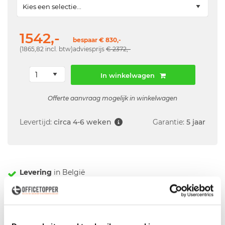
1542,-
bespaar € 830,-
(1865,82 incl. btw)
adviesprijs
€ 2372,-
In winkelwagen
Offerte aanvraag mogelijk in winkelwagen
Levertijd:
circa 4-6 weken
Garantie:
5 jaar
Levering
in België
Voor zowel
Particulier
als
Zakelijk
Professionele
Bezorg- en Montageservice