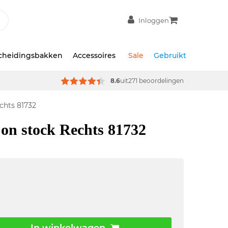
Inloggen
scheidingsbakken
Accessoires
Sale
Gebruikt
8.6
uit
271 beoordelingen
chts 81732
on stock Rechts 81732