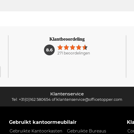
Klantbeoordeling
1
8.6
271 beoordelingen
Klantenservice
Tel:
+31(0)162 580654
of
klantenservice@officetopper.com
Gebruikt kantoormeubilair
Kl
Gebruikte Kantoorkasten
Gebruikte Bureaus
Co