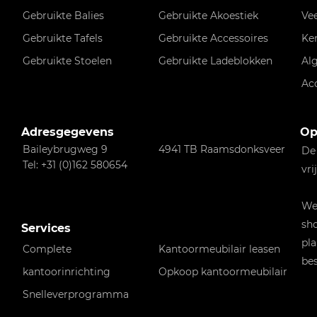
Gebruikte Balies
Gebruikte Akoestiek
Ve
Gebruikte Tafels
Gebruikte Accessoires
Ke
Gebruikte Stoelen
Gebruikte Ladeblokken
Al
Ac
Adresgegevens
Op
Baileybrugweg 9
4941 TB Raamsdonksveer
De
Tel: +31 (0)162 580654
vri
Wen
sho
Services
pla
Complete
Kantoormeubilair leasen
bes
kantoorinrichting
Opkoop kantoormeubilair
Snelleverprogramma