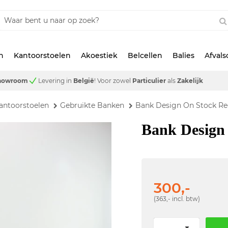
n
Kantoorstoelen
Akoestiek
Belcellen
Balies
Afval
showroom
Levering in
België
!
Voor zowel
Particulier
als
Zakelijk
antoorstoelen
Gebruikte Banken
Bank Design On Stock Re
Bank Design 
300,-
(363,- incl. btw)