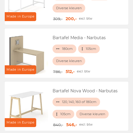
Diverse kleuren
Made in Europe
200,-
309,-
excl. btw
Bartafel Media - Narbutas
180cm
105cm
Diverse kleuren
Made in Europe
512,-
786,-
excl. btw
Bartafel Nova Wood - Narbutas
120, 140, 160 of 180cm
105cm
Diverse kleuren
Made in Europe
546,-
840,-
excl. btw