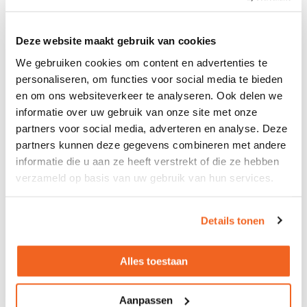
Fabrikant
Narbutas
Deze website maakt gebruik van cookies
Type
Nova Wood
We gebruiken cookies om content en advertenties te
Afwerking
HPL Fenix
personaliseren, om functies voor social media te bieden
bureaublad
en om ons websiteverkeer te analyseren. Ook delen we
informatie over uw gebruik van onze site met onze
Fingerprint
Geen hand- en/of vingerafdrukken
partners voor social media, adverteren en analyse. Deze
protection
zichtbaar
partners kunnen deze gegevens combineren met andere
Afmetingen
Verkrijgbaar in 2 verschillende
informatie die u aan ze heeft verstrekt of die ze hebben
blad
afmetingen
verzameld op basis van uw gebruik van hun services.
Onderstel
4-poots onderstel met massief
houten poten
Details tonen
Geschikt voor
Barkrukken met een zithoogte
vanaf 75cm
Alles toestaan
Levering
Standaard ongemonteerd geleverd
Aanpassen