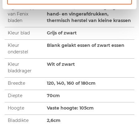
Speciale
Extreem mat oppervlak, zacht
eigenschappen
aanvoelend, bescherming tegen
van Fenix
hand- en vingerafdrukken,
bladen
thermisch herstel van kleine krassen
Kleur blad
Grijs of zwart
Kleur
Blank gelakt essen of zwart essen
onderstel
Kleur
Wit of zwart
bladdrager
Breedte
120, 140, 160 of 180cm
Diepte
70cm
Hoogte
Vaste hoogte: 105cm
Bladdikte
2,6cm