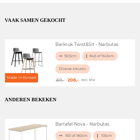
VAAK SAMEN GEKOCHT
Barkruk Twist&Sit - Narbutas
50,5cm
84,5 of 94,5cm
Diverse kleuren
Made in Europe
206,-
317,-
excl. btw
ANDEREN BEKEKEN
Bartafel Nova - Narbutas
160 of 180cm
105cm