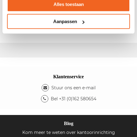
Alles toestaan
- Afm.: 126x55x195cm (bxdxh) - Kleur ombouw:
aluminium - Indeling: 4 legborden - De kast is
Aanpassen
afsluitbaar d.m.v. een sleutel
Klantenservice
Stuur ons een e-mail
Bel +31 (0)162 580654
Blog
Kom meer te weten over kantoorinrichting