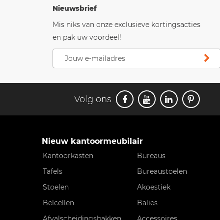
Nieuwsbrief
Mis niks van onze exclusieve kortingsacties
en pak uw voordeel!
Volg ons
Nieuw kantoormeubilair
Kantoorkasten
Bureaus
Tafels
Bureaustoelen
Stoelen
Akoestiek
Belcellen
Balies
Afvalscheidingsbakken
Accessoires