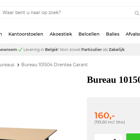
n
Kantoorstoelen
Akoestiek
Belcellen
Balies
Afval
showroom
Levering in
België
!
Voor zowel
Particulier
als
Zakelijk
ureaus
Bureau 101504 Drentea Garant
Bureau 1015
160,-
(193,60 incl. btw)