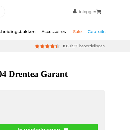
Inloggen
scheidingsbakken
Accessoires
Sale
Gebruikt
8.6
uit
271 beoordelingen
04 Drentea Garant