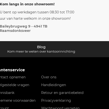
Kom langs in onze showroom!
U bent op werkdagen tussen 08:30 tot 17:00
uur van harte welkom in onze showroom!
Baileybrugweg 9 - 4941 TB
Raamsdonksveer
Blog
Kom meer te weten over kantoorinrichting
antenservice
ntact opnemen
Over ons
elgestelde vragen
Handleidingen
nnisbank
Retour en garantiebeleid
gemene voorwaarden
Privacyverklaring
count
Wachtwoord vergeten