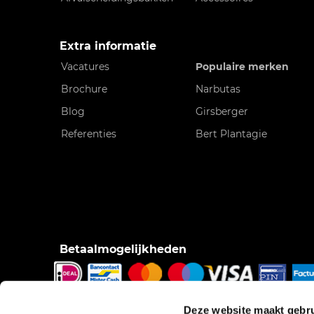
Extra informatie
Vacatures
Populaire merken
Brochure
Narbutas
Blog
Girsberger
Referenties
Bert Plantagie
Betaalmogelijkheden
iDeal, Bancontact/Mister Cash, Creditcard, Pinnen o
Deze website maakt gebru