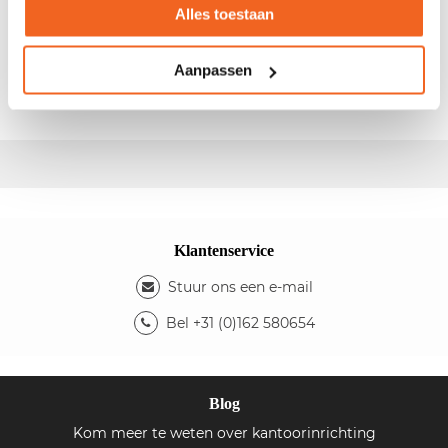
Alles toestaan
- Afm.: 160x80cm (bxd) - In hoogte instelbaar - Kleur
blad: havana - Kleur onderstel: aluminium - Type:
Aanpassen
Bravo C
Klantenservice
Stuur ons een e-mail
Bel +31 (0)162 580654
Blog
Kom meer te weten over kantoorinrichting