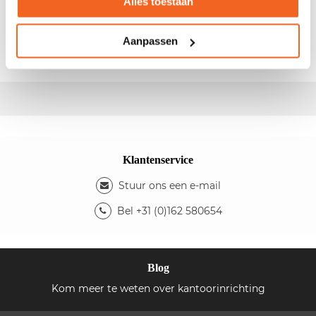
Alles toestaan
- Afm.: 160x80cm (bxd) - Hoogte instelbaar - Volkern
blad - Kleur blad: licht grijs - Kleur onderstel: grijs -
Fabrikant:
Ahrend
Aanpassen
Klantenservice
Stuur ons een e-mail
Bel +31 (0)162 580654
Blog
Kom meer te weten over kantoorinrichting