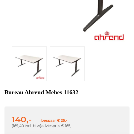
Bureau Ahrend Mehes 11632
140,-
bespaar € 25,-
(169,40 incl. btw)
adviesprijs
€ 165,-