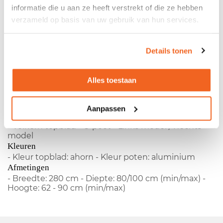
informatie die u aan ze heeft verstrekt of die ze hebben
verzameld op basis van uw gebruik van hun services.
Omschrijving
Bureau Ahrend met ahorn blad
Details tonen
Productspecificaties
Alles toestaan
Gebruikt Ahrend Bureau
Aanpassen
- Fabrikant:
Ahrend
- Type:
500
- Hoogte verstelbaar
- Volkern topblad - C-poot - Links model / Rechts
model
Kleuren
- Kleur topblad: ahorn - Kleur poten: aluminium
Afmetingen
- Breedte: 280 cm - Diepte: 80/100 cm (min/max) -
Hoogte: 62 - 90 cm (min/max)