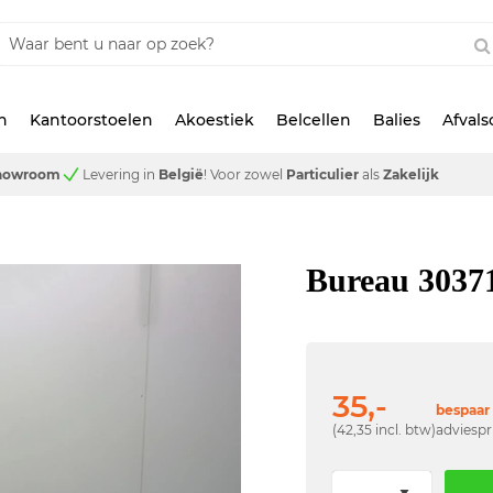
n
Kantoorstoelen
Akoestiek
Belcellen
Balies
Afval
showroom
Levering in
België
!
Voor zowel
Particulier
als
Zakelijk
Bureau 3037
35,-
bespaar 
(42,35 incl. btw)
adviespr