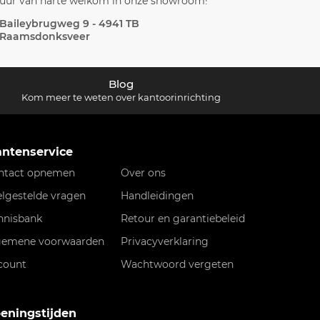
uur van harte welkom in onze showroom!
Baileybrugweg 9 - 4941 TB
Raamsdonksveer
Blog
Kom meer te weten over kantoorinrichting
antenservice
ntact opnemen
Over ons
elgestelde vragen
Handleidingen
nnisbank
Retour en garantiebeleid
gemene voorwaarden
Privacyverklaring
count
Wachtwoord vergeten
eningstijden