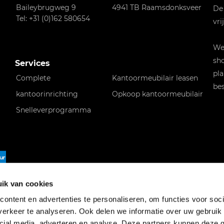
Baileybrugweg 9
4941 TB Raamsdonksveer
De
Tel: +31 (0)162 580654
vri
Wen
sho
Services
pla
Complete
Kantoormeubilair leasen
bes
kantoorinrichting
Opkoop kantoormeubilair
Snelleverprogramma
f
ik van cookies
ontent en advertenties te personaliseren, om functies voor soci
erkeer te analyseren. Ook delen we informatie over uw gebruik 
cial media, adverteren en analyse. Deze partners kunnen deze