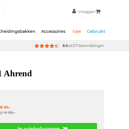
Inloggen
scheidingsbakken
Accessoires
Sale
Gebruikt
8.6
uit
271 beoordelingen
1 Ahrend
€ 90,-
ijs
€ 125,-