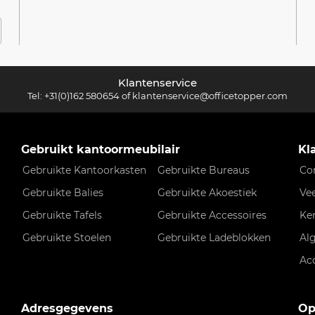
Klantenservice
Tel:
+31(0)162 580654
of
klantenservice@officetopper.com
Gebruikt kantoormeubilair
Kl
Gebruikte Kantoorkasten
Gebruikte Bureaus
Co
Gebruikte Balies
Gebruikte Akoestiek
Ve
Gebruikte Tafels
Gebruikte Accessoires
Ke
Gebruikte Stoelen
Gebruikte Ladeblokken
Al
Ac
Adresgegevens
Op