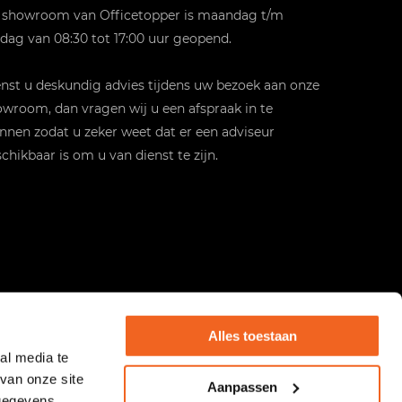
 showroom van Officetopper is maandag t/m
jdag van 08:30 tot 17:00 uur geopend.
st u deskundig advies tijdens uw bezoek aan onze
wroom, dan vragen wij u een afspraak in te
nnen zodat u zeker weet dat er een adviseur
chikbaar is om u van dienst te zijn.
Alles toestaan
al media te
van onze site
Aanpassen
 gegevens