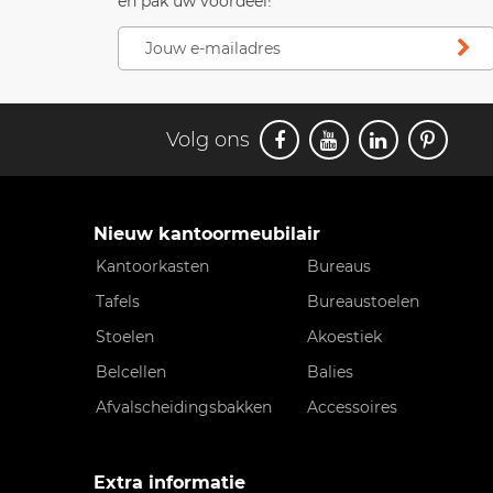
en pak uw voordeel!
Volg ons
Nieuw kantoormeubilair
Kantoorkasten
Bureaus
Tafels
Bureaustoelen
Stoelen
Akoestiek
Belcellen
Balies
Afvalscheidingsbakken
Accessoires
Extra informatie