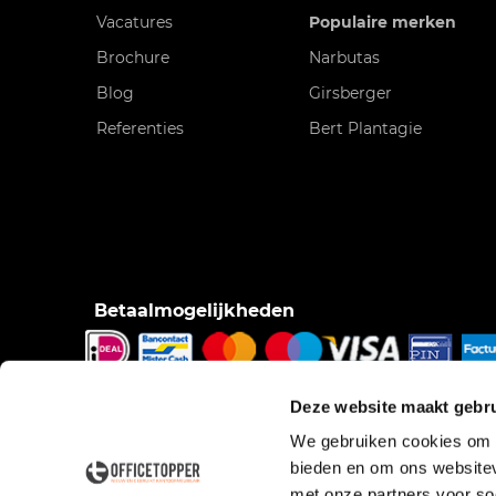
Vacatures
Populaire merken
Brochure
Narbutas
Blog
Girsberger
Referenties
Bert Plantagie
Betaalmogelijkheden
iDeal, Bancontact/Mister Cash, Creditcard, Pinnen o
Deze website maakt gebru
pinnen bij bezorging, Factuur.
We gebruiken cookies om c
bieden en om ons websitev
met onze partners voor so