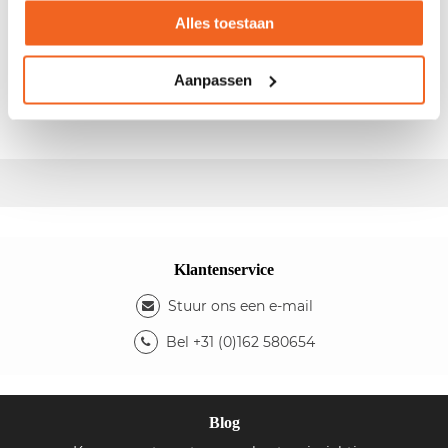
Alles toestaan
- Afm.: 160x80cm (bxd) - In hoogte instelbaar - Min.
hoogte: 62cm - Max. hoogte: 82cm - Volkern blad -
Aanpassen
Kleur blad: kersen - Kleur onderstel: zwart -
Fabrikant:
Lensvelt
- Type:
Compass
Klantenservice
Stuur ons een e-mail
Bel +31 (0)162 580654
Blog