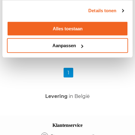
Details tonen
Inbouwmodule Back Flip
Alles toestaan
Levertijd 4 tot 7 werkdagen
110,-
139,-
excl. btw
Aanpassen
1
Levering
in België
Klantenservice