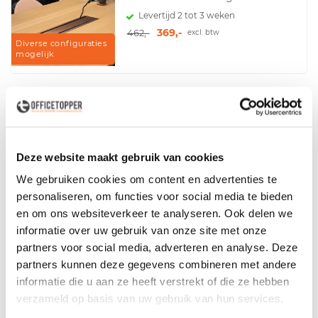
Levertijd 2 tot 3 weken
369,-
462,-
excl. btw
Diverse configuraties
mogelijk
Kabelbox Desk In
Levertijd 2 tot 3 werkdagen
Deze website maakt gebruik van cookies
99,-
excl. btw
We gebruiken cookies om content en advertenties te
personaliseren, om functies voor social media te bieden
en om ons websiteverkeer te analyseren. Ook delen we
informatie over uw gebruik van onze site met onze
partners voor social media, adverteren en analyse. Deze
Pop-Up Meeting
partners kunnen deze gegevens combineren met andere
Levertijd 4 tot 7 werkdagen
informatie die u aan ze heeft verstrekt of die ze hebben
142,-
excl. btw
verzameld op basis van uw gebruik van hun services.