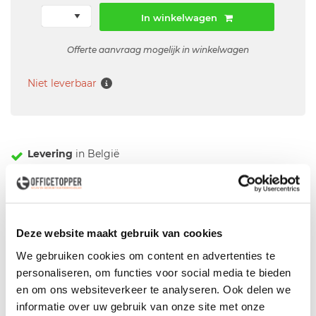
In winkelwagen
Offerte aanvraag mogelijk in winkelwagen
Niet leverbaar
Levering
in België
Voor zowel
Particulier
als
Zakelijk
Professionele
Bezorg- en Montageservice
Deze website maakt gebruik van cookies
We gebruiken cookies om content en advertenties te
Omschrijving
personaliseren, om functies voor social media te bieden
en om ons websiteverkeer te analyseren. Ook delen we
Gebruikt ahorn Ahrend 500 bureau 180x90cm-
informatie over uw gebruik van onze site met onze
Fabrikant: Ahrend - Type: 500 - In hoogte