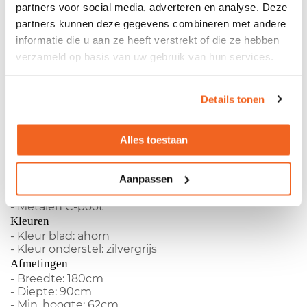
verstelbaar - Melamine blad - Metalen C-poot
partners voor social media, adverteren en analyse. Deze
Kleuren- Kleur blad: ahorn - Kleur onderstel:
partners kunnen deze gegevens combineren met andere
zilvergrijs Afmetingen- Breedte: 180cm - Diepte:
informatie die u aan ze heeft verstrekt of die ze hebben
90cm - Min. hoogte: 62cm - Max. hoogte: 90cm
verzameld op basis van uw gebruik van hun services.
Productspecificaties
Details tonen
Gebruikt ahorn Ahrend 500 bureau 180x90cm
Alles toestaan
- Fabrikant:
Ahrend
- Type:
500
Aanpassen
- In hoogte verstelbaar
- Melamine blad
- Metalen C-poot
Kleuren
- Kleur blad: ahorn
- Kleur onderstel: zilvergrijs
Afmetingen
- Breedte: 180cm
- Diepte: 90cm
- Min. hoogte: 62cm