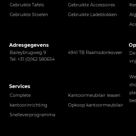
Gebruikte Tafels
Gebruikte Accessoires
Ke
Gebruikte Stoelen
Gebruikte Ladeblokken
Al
Ac
Adresgegevens
Op
Baileybrugweg 9
4941 TB Raamsdonksveer
De
Tel: +31 (0)162 580654
vri
Wen
sho
Services
pla
Complete
Kantoormeubilair leasen
bes
kantoorinrichting
Opkoop kantoormeubilair
Snelleverprogramma