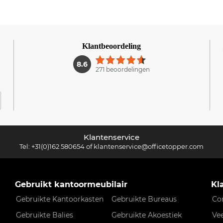
Klantbeoordeling
1
8.6
271 beoordelingen
Klantenservice
Tel:
+31(0)162 580654
of
klantenservice@officetopper.com
Gebruikt kantoormeubilair
Kl
Gebruikte Kantoorkasten
Gebruikte Bureaus
Co
Gebruikte Balies
Gebruikte Akoestiek
Ve