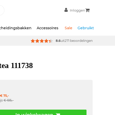
Inloggen
scheidingsbakken
Accessoires
Sale
Gebruikt
8.6
uit
271 beoordelingen
tea 111738
€ 75,-
ijs
€ 135,-