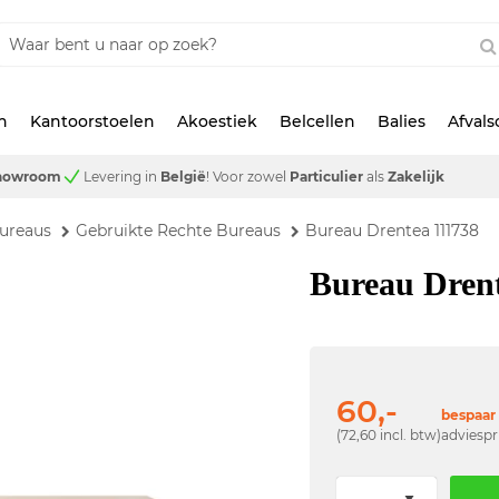
n
Kantoorstoelen
Akoestiek
Belcellen
Balies
Afval
showroom
Levering in
België
!
Voor zowel
Particulier
als
Zakelijk
ureaus
Gebruikte Rechte Bureaus
Bureau Drentea 111738
Bureau Dren
60,-
bespaar 
(72,60 incl. btw)
adviespr