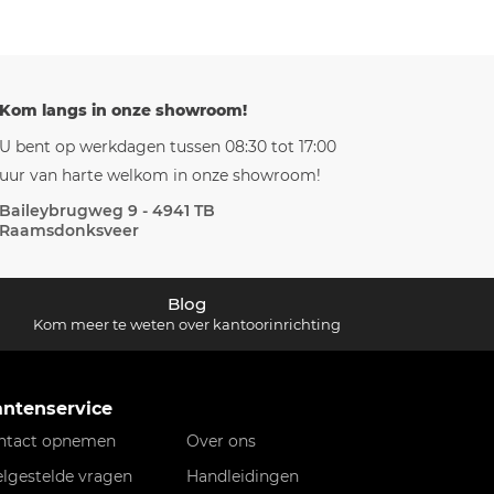
Kom langs in onze showroom!
U bent op werkdagen tussen 08:30 tot 17:00
uur van harte welkom in onze showroom!
Baileybrugweg 9 - 4941 TB
Raamsdonksveer
Blog
Kom meer te weten over kantoorinrichting
antenservice
ntact opnemen
Over ons
elgestelde vragen
Handleidingen