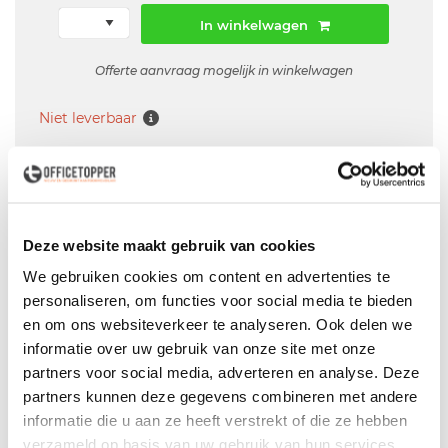
In winkelwagen
Offerte aanvraag mogelijk in winkelwagen
Niet leverbaar
Levering
in België
Deze website maakt gebruik van cookies
Voor zowel
Particulier
als
Zakelijk
We gebruiken cookies om content en advertenties te
Professionele
Bezorg- en Montageservice
personaliseren, om functies voor social media te bieden
en om ons websiteverkeer te analyseren. Ook delen we
informatie over uw gebruik van onze site met onze
partners voor social media, adverteren en analyse. Deze
Omschrijving
partners kunnen deze gegevens combineren met andere
Gebruikt Markant bureau- Fabrikant: Markant -
informatie die u aan ze heeft verstrekt of die ze hebben
Vaste hoogte - Melamine blad - 4-poots onderstel
verzameld op basis van uw gebruik van hun services.