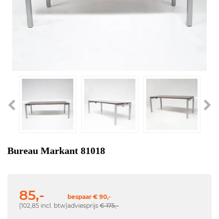
Bureau Markant 81018
85,-
bespaar € 90,-
(102,85 incl. btw)
adviesprijs
€ 175,-