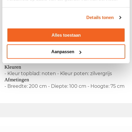
Kleuren- Kleur topblad: noten - Kleur poten:
zilvergrijs Afmetingen- Breedte: 200 cm - Diepte:
100 cm - Hoogte: 75 cm
Details tonen
Productspecificaties
Alles toestaan
Gebruikt Markant bureau
Aanpassen
- Fabrikant:
Markant
- Vaste hoogte - Melamine
blad - 4-poots onderstel
Kleuren
- Kleur topblad: noten - Kleur poten: zilvergrijs
Afmetingen
- Breedte: 200 cm - Diepte: 100 cm - Hoogte: 75 cm