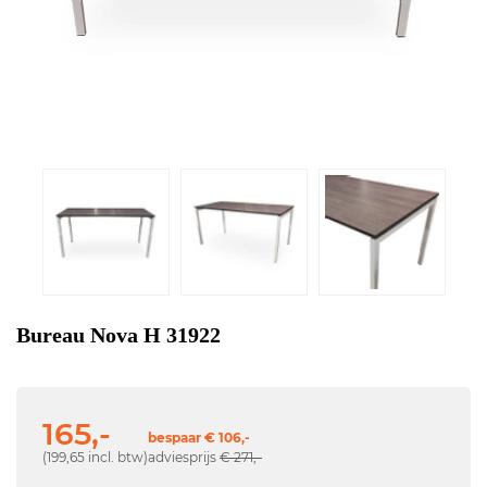
Bureau Nova H 31922
165,-
bespaar € 106,-
(199,65 incl. btw)
adviesprijs
€ 271,-