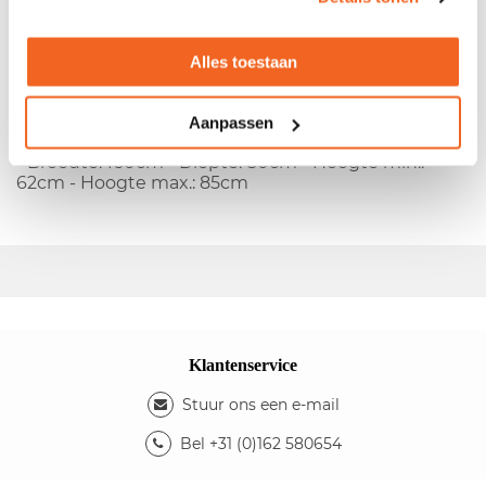
- Type:
Nova H
-
Restpartij nieuw
- Melamine blad -
Alles toestaan
Metalen 4-poots onderstel - Hoogte instelbaar
Kleuren
- Kleur blad: antraciet eiken - Kleur onderstel: wit
Aanpassen
Afmetingen
- Breedte: 160cm - Diepte: 80cm - Hoogte min.:
62cm - Hoogte max.: 85cm
Klantenservice
Stuur ons een e-mail
Bel +31 (0)162 580654