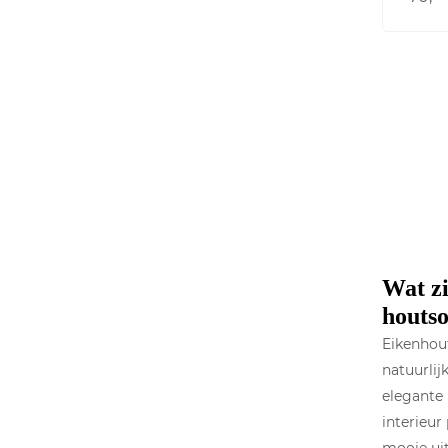
Wat zi
houts
Eikenhout
natuurlij
elegante 
interieu