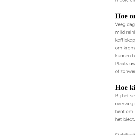
mooie ui
Hoe o
Veeg dage
mild rein
koffieko
om kromt
kunnen b
Plaats uw
of zonwe
Hoe ki
Bij het s
overwegin
bent om h
het biedt