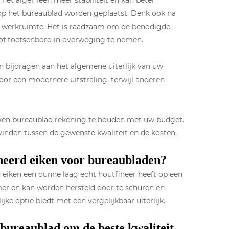
r het algemeen meer stabiliteit en kan beter
op het bureaublad worden geplaatst. Denk ook na
uw werkruimte. Het is raadzaam om de benodigde
 of toetsenbord in overweging te nemen.
n bijdragen aan het algemene uiterlijk van uw
r een modernere uitstraling, terwijl anderen
eiken bureaublad rekening te houden met uw budget.
 vinden tussen de gewenste kwaliteit en de kosten.
mineerd eiken voor bureaubladen?
d eiken een dunne laag echt houtfineer heeft op een
mer en kan worden hersteld door te schuren en
ke optie biedt met een vergelijkbaar uiterlijk.
 bureaublad om de beste kwaliteit