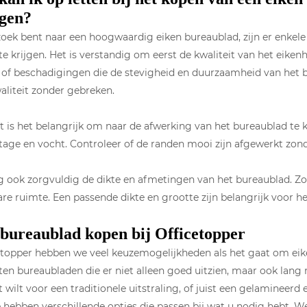
jgen?
zoek bent naar een hoogwaardig eiken bureaublad, zijn er enkel
 te krijgen. Het is verstandig om eerst de kwaliteit van het eiken
 of beschadigingen die de stevigheid en duurzaamheid van het 
liteit zonder gebreken.
 is het belangrijk om naar de afwerking van het bureaublad te 
jtage en vocht. Controleer of de randen mooi zijn afgewerkt zon
 ook zorgvuldig de dikte en afmetingen van het bureaublad. Zo
re ruimte. Een passende dikte en grootte zijn belangrijk voor h
bureaublad kopen bij Officetopper
cetopper hebben we veel keuzemogelijkheden als het gaat om ei
en bureaubladen die er niet alleen goed uitzien, maar ook lan
 wilt voor een traditionele uitstraling, of juist een gelamineerd
 hebben verschillende opties die passen bij wat u nodig hebt. 