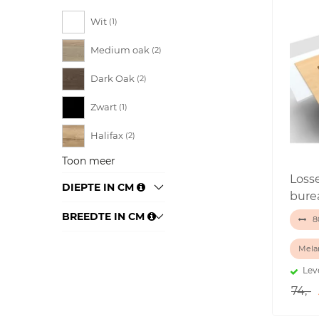
Wit
(1)
Medium oak
(2)
Dark Oak
(2)
Zwart
(1)
Halifax
(2)
Toon meer
Loss
DIEPTE IN CM
bure
BREEDTE IN CM
80
Mela
Lev
74,-