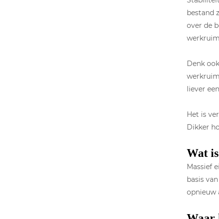
Stabilite
bestand z
over de 
werkruim
Denk ook 
werkruim
liever ee
Het is ve
Dikker ho
Wat is
Massief e
basis van
opnieuw a
Waar k