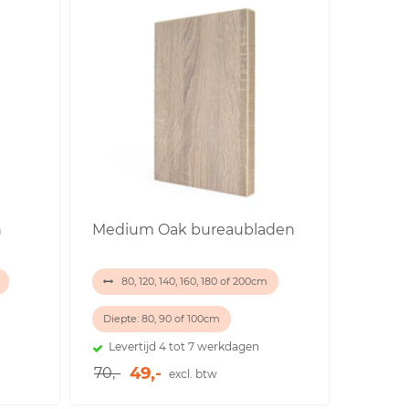
n
Medium Oak bureaubladen
80, 120, 140, 160, 180 of 200cm
Diepte: 80, 90 of 100cm
Levertijd 4 tot 7 werkdagen
49,-
70,-
excl. btw