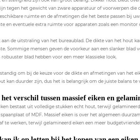
it en stevigheid zijn ook van groot belang. Dikker hout biedt ove
ijn tegen het gewicht van zware apparatuur of voorwerpen die 
beschikbare ruimte en de afmetingen die het beste passen bij 
te en eventuele extra ruimte voor apparaten zoals een monitor
aan de uitstraling van het bureaublad. De dikte van het hout ka
te. Sommige mensen geven de voorkeur aan een slanker blad voo
n robuuster blad hebben voor een meer klassieke look.
rstandig om bij de keuze voor de dikte en afmetingen van het 
ut kan duurder zijn, dus het is belangrijk om de juiste balans te
 het verschil tussen massief eiken en gela
iken bestaat uit volledige stukken echt hout, terwijl gelamineer
 spaanplaat of MDF. Massief eiken is over het algemeen duurza
f te werken, terwijl gelamineerd eiken een meer budgetvriendelij
an ik op letten bij het kopen van een eiken