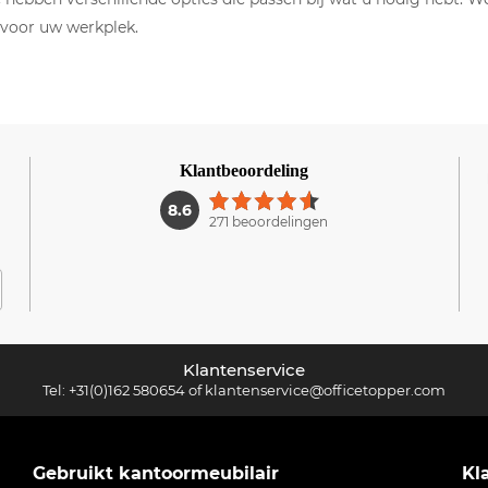
 voor uw werkplek.
Klantbeoordeling
1
8.6
271 beoordelingen
Klantenservice
Tel:
+31(0)162 580654
of
klantenservice@officetopper.com
Gebruikt kantoormeubilair
Kl