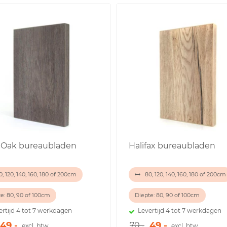
 Oak bureaubladen
Halifax bureaubladen
, 120, 140, 160, 180 of 200cm
80, 120, 140, 160, 180 of 200cm
e: 80, 90 of 100cm
Diepte: 80, 90 of 100cm
ertijd 4 tot 7 werkdagen
Levertijd 4 tot 7 werkdagen
49,-
49,-
70,-
excl. btw
excl. btw