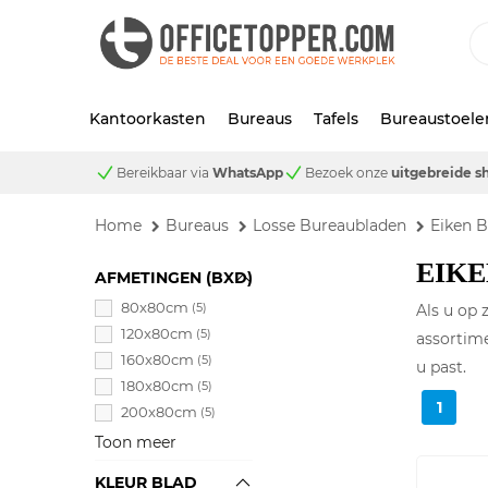
Kantoorkasten
Bureaus
Tafels
Bureaustoele
Bereikbaar via
WhatsApp
Bezoek onze
uitgebreide 
Home
Bureaus
Losse Bureaubladen
Eiken 
EIK
AFMETINGEN (BXD)
80x80cm
(5)
Als u op 
120x80cm
(5)
assortime
160x80cm
(5)
u past.
180x80cm
(5)
1
200x80cm
(5)
Toon meer
KLEUR BLAD