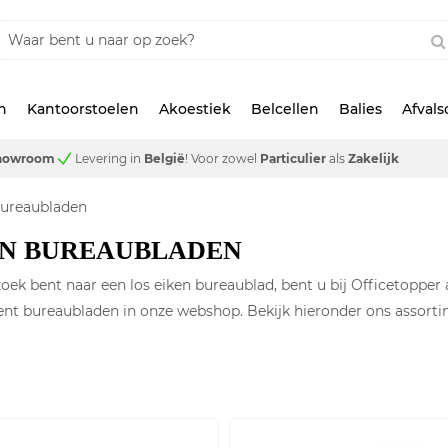
n
Kantoorstoelen
Akoestiek
Belcellen
Balies
Afval
showroom
Levering in
België
!
Voor zowel
Particulier
als
Zakelijk
Bureaubladen
EN BUREAUBLADEN
zoek bent naar een los eiken bureaublad, bent u bij Officetopper
nt bureaubladen in onze webshop. Bekijk hieronder ons assortime