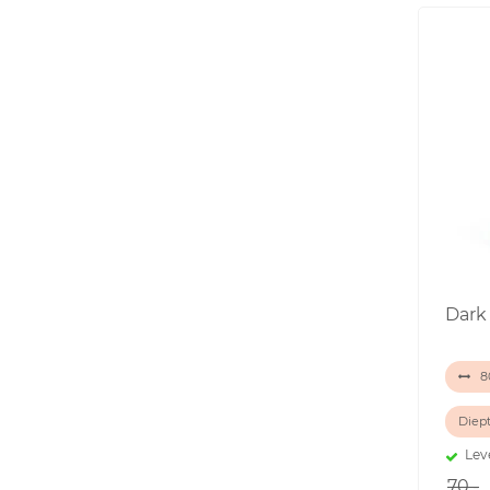
Dark
80
Diept
Lev
70,-