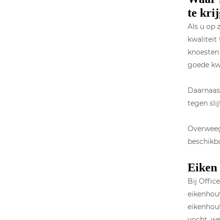
te kri
Als u op 
kwaliteit
knoesten
goede kwa
Daarnaast
tegen sli
Overweeg
beschikba
Eiken 
Bij Offi
eikenhout
eikenhout
vocht, we