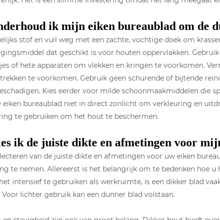
terlijk. Het is een slimme investering omdat het lang meegaat
nderhoud ik mijn eiken bureaublad om de 
lijks stof en vuil weg met een zachte, vochtige doek om krasse
igingsmiddel dat geschikt is voor houten oppervlakken. Gebrui
pjes of hete apparaten om vlekken en kringen te voorkomen. Ve
rekken te voorkomen. Gebruik geen schurende of bijtende reini
eschadigen. Kies eerder voor milde schoonmaakmiddelen die spe
 eiken bureaublad niet in direct zonlicht om verkleuring en u
ring te gebruiken om het hout te beschermen.
es ik de juiste dikte en afmetingen voor mi
electeren van de juiste dikte en afmetingen voor uw eiken bureau
g te nemen. Allereerst is het belangrijk om te bedenken hoe u 
et intensief te gebruiken als werkruimte, is een dikker blad va
. Voor lichter gebruik kan een dunner blad volstaan.