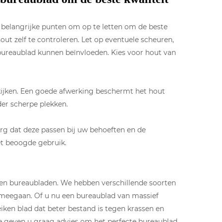
e belangrijke punten om op te letten om de beste
hout zelf te controleren. Let op eventuele scheuren,
bureaublad kunnen beïnvloeden. Kies voor hout van
kijken. Een goede afwerking beschermt het hout
der scherpe plekken.
rg dat deze passen bij uw behoeften en de
et beoogde gebruik.
ken bureaubladen. We hebben verschillende soorten
g meegaan. Of u nu een bureaublad van massief
 eiken blad dat beter bestand is tegen krassen en
We geven u graag advies om het perfecte bureaublad