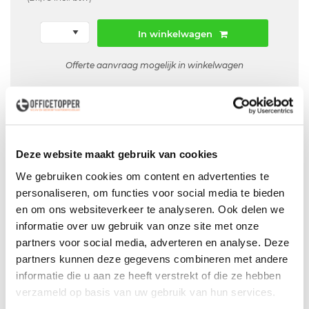
In winkelwagen
Offerte aanvraag mogelijk in winkelwagen
Niet leverbaar
Deze website maakt gebruik van cookies
Levering
in België
We gebruiken cookies om content en advertenties te
Voor zowel
Particulier
als
Zakelijk
personaliseren, om functies voor social media te bieden
en om ons websiteverkeer te analyseren. Ook delen we
Professionele
Bezorg- en Montageservice
informatie over uw gebruik van onze site met onze
partners voor social media, adverteren en analyse. Deze
partners kunnen deze gegevens combineren met andere
informatie die u aan ze heeft verstrekt of die ze hebben
Productspecificaties
verzameld op basis van uw gebruik van hun services.