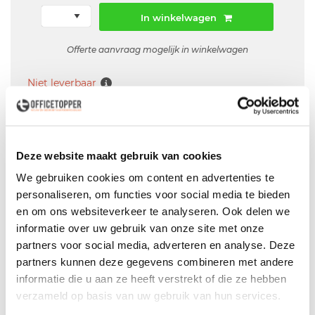
In winkelwagen
Offerte aanvraag mogelijk in winkelwagen
Niet leverbaar
Levering
in België
Deze website maakt gebruik van cookies
We gebruiken cookies om content en advertenties te
Voor zowel
Particulier
als
Zakelijk
personaliseren, om functies voor social media te bieden
Professionele
Bezorg- en Montageservice
en om ons websiteverkeer te analyseren. Ook delen we
informatie over uw gebruik van onze site met onze
partners voor social media, adverteren en analyse. Deze
partners kunnen deze gegevens combineren met andere
informatie die u aan ze heeft verstrekt of die ze hebben
Productspecificaties
verzameld op basis van uw gebruik van hun services.
Gebruikte bureaustoel