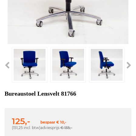
Bureaustoel Lensvelt 81766
125,-
bespaar € 10,-
(151,25 incl. btw)
adviesprijs
€ 135,-