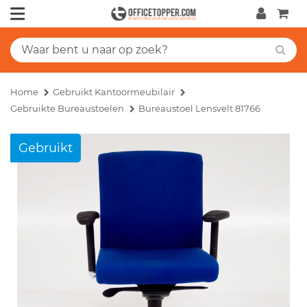
Home
Gebruikt Kantoormeubilair
Gebruikte Bureaustoelen
Bureaustoel Lensvelt 81766
Gebruikt