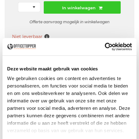
In winkelwagen
Offerte aanvraag mogelijk in winkelwagen
Niet leverbaar
Levering
in België
Deze website maakt gebruik van cookies
We gebruiken cookies om content en advertenties te
Voor zowel
Particulier
als
Zakelijk
personaliseren, om functies voor social media te bieden
Professionele
Bezorg- en Montageservice
en om ons websiteverkeer te analyseren. Ook delen we
informatie over uw gebruik van onze site met onze
partners voor social media, adverteren en analyse. Deze
partners kunnen deze gegevens combineren met andere
informatie die u aan ze heeft verstrekt of die ze hebben
Productspecificaties
verzameld op basis van uw gebruik van hun services.
Gebruikte zwarte bureaustoel