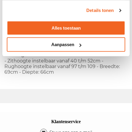
Details tonen
- Fabrikant:
Wilkhahn
-Type:
ON 174/7
-
Gestoffeerde rug - Gestoffeerde zitting - Type
armleggers: 2D - Type wielen: hard -
Alles toestaan
Synchroonmechaniek - Verstelbare rug
Kleuren
- Kleur rug: zwart - Kleur zitting: zwart - Kleur
Aanpassen
onderstel: zwart - Kleur armleggers: zwart
Afmetingen
- Zithoogte instelbaar vanaf 40 t/m 52cm -
Rughoogte instelbaar vanaf 97 t/m 109 - Breedte:
69cm - Diepte: 66cm
Klantenservice