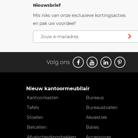
Nieuwsbrief
Mis niks van onze exclusieve kortingsacties
en pak uw voordeel!
Volg ons
Nieuw kantoormeubilair
Kantoorkasten
Bureaus
Tafels
Bureaustoelen
Stoelen
Akoestiek
Belcellen
Balies
Afvalscheidingsbakken
Accessoires