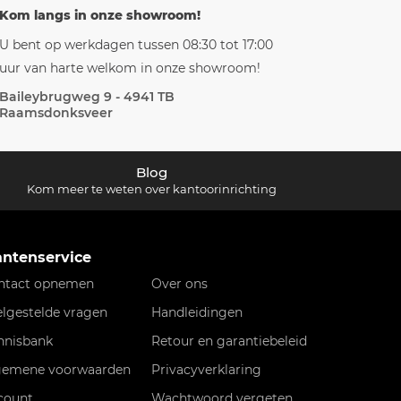
Kom langs in onze showroom!
U bent op werkdagen tussen 08:30 tot 17:00
uur van harte welkom in onze showroom!
Baileybrugweg 9 - 4941 TB
Raamsdonksveer
Blog
Kom meer te weten over kantoorinrichting
antenservice
ntact opnemen
Over ons
elgestelde vragen
Handleidingen
nnisbank
Retour en garantiebeleid
gemene voorwaarden
Privacyverklaring
count
Wachtwoord vergeten