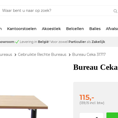
n
Kantoorstoelen
Akoestiek
Belcellen
Balies
Afval
showroom
Levering in
België
!
Voor zowel
Particulier
als
Zakelijk
ureaus
Gebruikte Rechte Bureaus
Bureau Ceka 31717
Bureau Ceka
115,-
(139,15 incl. btw)