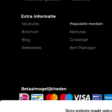
Extra informatie
Vacatures
Populaire merken
Brochure
Narbutas
Blog
Girsberger
Referenties
Bert Plantagie
Betaalmogelijkheden
iDeal, Bancontact/Mister Cash, Creditcard, Pinnen o
Deze website maakt gebru