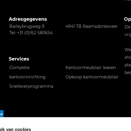
Adresgegevens
Op
Baileybrugweg 9
4941 TB Raamsdonksveer
De
Tel: +31 (0)162 580654
vri
Wen
sho
Services
pla
Complete
Kantoormeubilair leasen
bes
kantoorinrichting
Opkoop kantoormeubilair
Snelleverprogramma
f
ik van cookies