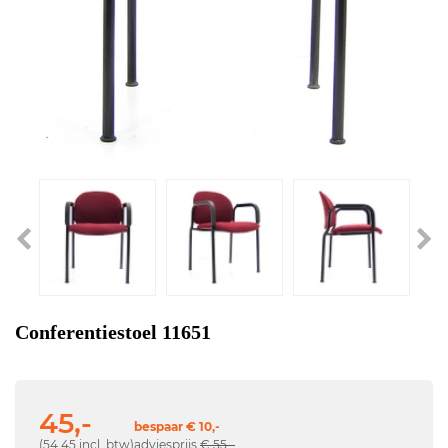
Conferentiestoel 11651
45,-
bespaar € 10,-
(54,45 incl. btw)
adviesprijs
€ 55,-