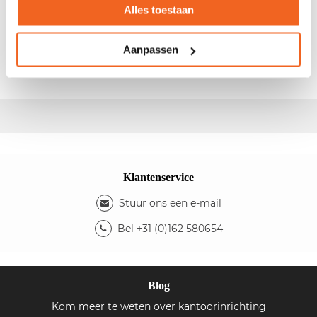
Alles toestaan
Gebruikte bordeaux rode conferentiestoel met armleggers
- 4-poots onderstel - Kleur stoffering: bordeaux rood
- Kleur onderstel: zwart - Zithoogte: 45cm -
Aanpassen
Zitdiepte: 50cm - Rughoogte: 40cm
Klantenservice
Stuur ons een e-mail
Bel +31 (0)162 580654
Blog
Kom meer te weten over kantoorinrichting