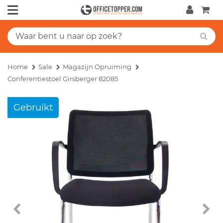
Home
Sale
Magazijn Opruiming
Conferentiestoel Girsberger 82085
Gebruikt