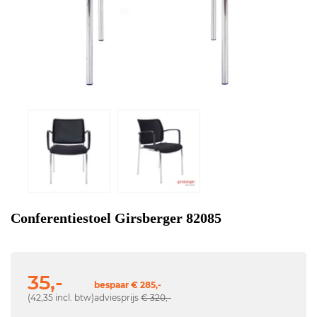
Conferentiestoel Girsberger 82085
35,-
bespaar € 285,-
(42,35 incl. btw)
adviesprijs
€ 320,-