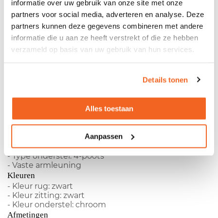
informatie over uw gebruik van onze site met onze
Yanos - Showroommodel - Netbespannen rug -
Type onderstel: 4-poots - Vaste armleuning Kleuren-
partners voor social media, adverteren en analyse. Deze
Kleur rug: zwart - Kleur zitting: zwart - Kleur
partners kunnen deze gegevens combineren met andere
onderstel: chroom Afmetingen- Zithoogte: 45 cm -
informatie die u aan ze heeft verstrekt of die ze hebben
Zitbreedte: 44 cm - Zitdiepte: 44 cm
verzameld op basis van uw gebruik van hun services.
Productspecificaties
Details tonen
Girsberger Yanos conferentiestoel showroommodel
Alles toestaan
- Fabrikant:
Girsberger
- Type:
Yanos
-
Showroommodel
Aanpassen
- Netbespannen rug
- Type onderstel: 4-poots
- Vaste armleuning
Kleuren
- Kleur rug: zwart
- Kleur zitting: zwart
- Kleur onderstel: chroom
Afmetingen