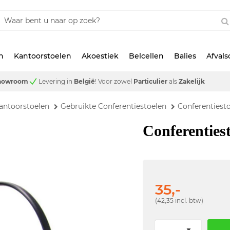
n
Kantoorstoelen
Akoestiek
Belcellen
Balies
Afval
showroom
Levering in
België
!
Voor zowel
Particulier
als
Zakelijk
antoorstoelen
Gebruikte Conferentiestoelen
Conferentiesto
Conferenties
35,-
(42,35 incl. btw)