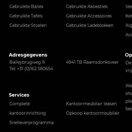
Gebruikte Balies
Gebruikte Akoestiek
Ve
Gebruikte Tafels
Gebruikte Accessoires
Ke
Gebruikte Stoelen
Gebruikte Ladeblokken
Al
Ac
Adresgegevens
Op
Baileybrugweg 9
4941 TB Raamsdonksveer
De
Tel: +31 (0)162 580654
vri
Wen
sho
Services
pla
Complete
Kantoormeubilair leasen
bes
kantoorinrichting
Opkoop kantoormeubilair
Snelleverprogramma