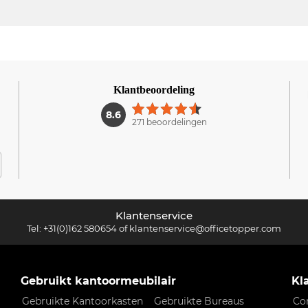
Klantbeoordeling
1
8.6
271 beoordelingen
Klantenservice
Tel:
+31(0)162 580654
of
klantenservice@officetopper.com
Gebruikt kantoormeubilair
Kl
Gebruikte Kantoorkasten
Gebruikte Bureaus
Co