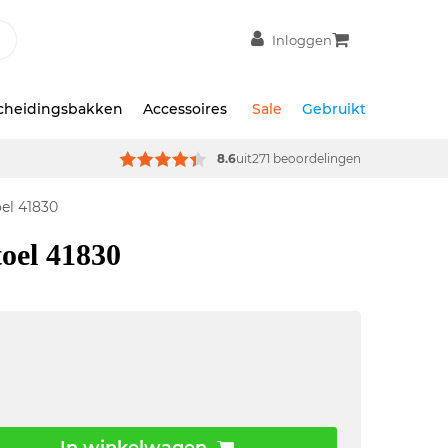
Inloggen
scheidingsbakken
Accessoires
Sale
Gebruikt
8.6
uit
271 beoordelingen
el 41830
toel 41830