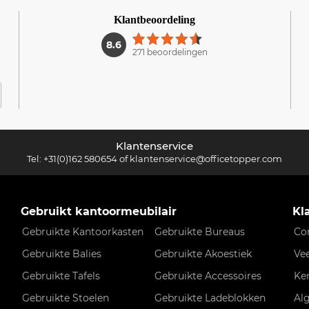
Klantbeoordeling
1
8.6
271 beoordelingen
Klantenservice
Tel:
+31(0)162 580654
of
klantenservice@officetopper.com
Gebruikt kantoormeubilair
Kl
Gebruikte Kantoorkasten
Gebruikte Bureaus
Co
Gebruikte Balies
Gebruikte Akoestiek
Ve
Gebruikte Tafels
Gebruikte Accessoires
Ke
Gebruikte Stoelen
Gebruikte Ladeblokken
Al