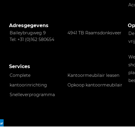
Ac
Adresgegevens
Op
Baileybrugweg 9
4941 TB Raamsdonksveer
De
Tel: +31 (0)162 580654
vri
Wen
sho
Services
pla
Complete
Kantoormeubilair leasen
bes
kantoorinrichting
Opkoop kantoormeubilair
Snelleverprogramma
f