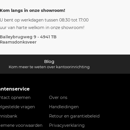
Kom langs in onze showroom!
U bent op werkdagen tussen 08:30 tot 17:00
uur van harte welkom in onze showroom!
Baileybrugweg 9 - 4941 TB
Raamsdonksveer
Blog
Kom meer te weten over kantoorinrichting
antenservice
ntact opnemen
Over ons
elgestelde vragen
Handleidingen
nnisbank
Retour en garantiebeleid
gemene voorwaarden
Privacyverklaring