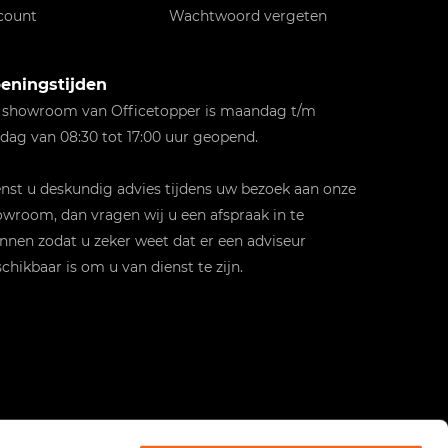
count
Wachtwoord vergeten
eningstijden
 showroom van Officetopper is maandag t/m
jdag van 08:30 tot 17:00 uur geopend.
st u deskundig advies tijdens uw bezoek aan onze
wroom, dan vragen wij u een afspraak in te
nnen zodat u zeker weet dat er een adviseur
chikbaar is om u van dienst te zijn.