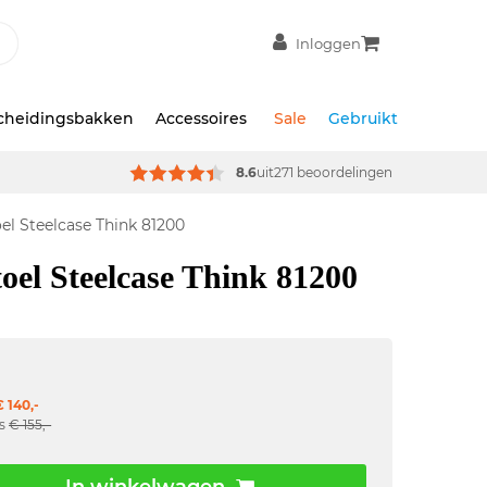
Inloggen
scheidingsbakken
Accessoires
Sale
Gebruikt
8.6
uit
271 beoordelingen
el Steelcase Think 81200
toel Steelcase Think 81200
 140,-
js
€ 155,-