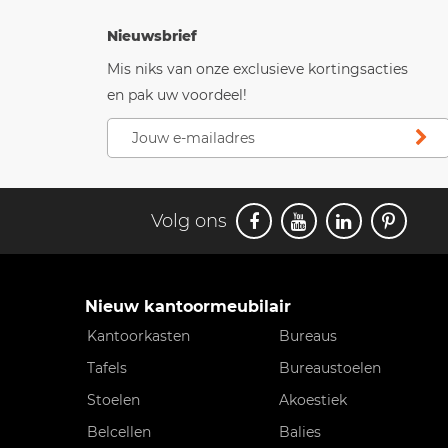
Nieuwsbrief
Mis niks van onze exclusieve kortingsacties
en pak uw voordeel!
Volg ons
Nieuw kantoormeubilair
Kantoorkasten
Bureaus
Tafels
Bureaustoelen
Stoelen
Akoestiek
Belcellen
Balies