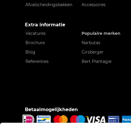
Afvalscheidingsbakken
Accessoires
Extra informatie
Vacatures
Populaire merken
Brochure
Narbutas
Blog
Girsberger
Referenties
Bert Plantagie
Betaalmogelijkheden
iDeal, Bancontact/Mister Cash, Creditcard, Pinnen o