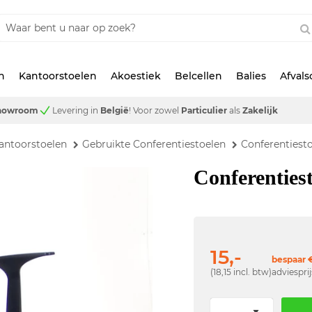
n
Kantoorstoelen
Akoestiek
Belcellen
Balies
Afval
showroom
Levering in
België
!
Voor zowel
Particulier
als
Zakelijk
antoorstoelen
Gebruikte Conferentiestoelen
Conferentiesto
Conferenties
15,-
bespaar €
(18,15 incl. btw)
adviespri