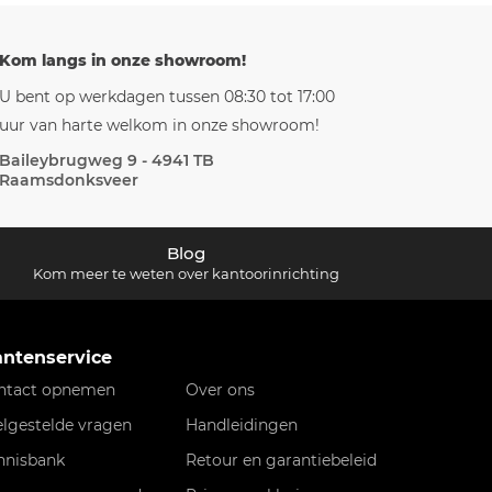
Kom langs in onze showroom!
U bent op werkdagen tussen 08:30 tot 17:00
uur van harte welkom in onze showroom!
Baileybrugweg 9 - 4941 TB
Raamsdonksveer
Blog
Kom meer te weten over kantoorinrichting
antenservice
ntact opnemen
Over ons
elgestelde vragen
Handleidingen
nnisbank
Retour en garantiebeleid