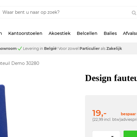
n
Kantoorstoelen
Akoestiek
Belcellen
Balies
Afval
showroom
Levering in
België
!
Voor zowel
Particulier
als
Zakelijk
uteuil Demo 30280
Design faute
19,-
bespaar 
(22,99 incl. btw)
adviespr