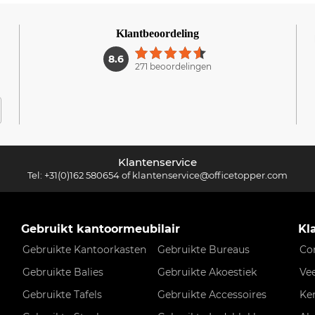
Klantbeoordeling
1
8.6
271 beoordelingen
Klantenservice
Tel:
+31(0)162 580654
of
klantenservice@officetopper.com
Gebruikt kantoormeubilair
Kl
Gebruikte Kantoorkasten
Gebruikte Bureaus
Co
Gebruikte Balies
Gebruikte Akoestiek
Ve
Gebruikte Tafels
Gebruikte Accessoires
Ke