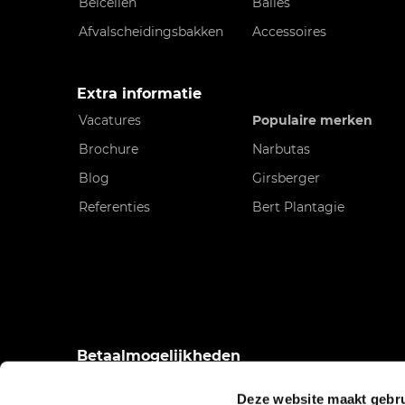
Belcellen
Balies
Afvalscheidingsbakken
Accessoires
Extra informatie
Vacatures
Populaire merken
Brochure
Narbutas
Blog
Girsberger
Referenties
Bert Plantagie
Betaalmogelijkheden
Deze website maakt gebru