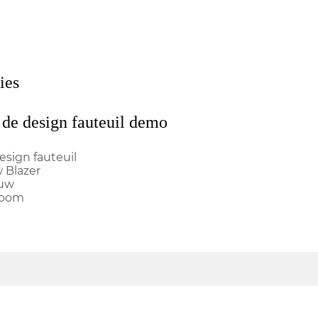
ies
 de design fauteuil demo
esign fauteuil
w Blazer
auw
hroom