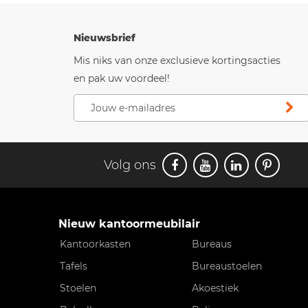
Nieuwsbrief
Mis niks van onze exclusieve kortingsacties
en pak uw voordeel!
Volg ons
Nieuw kantoormeubilair
Kantoorkasten
Bureaus
Tafels
Bureaustoelen
Stoelen
Akoestiek