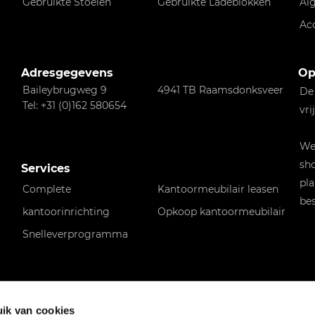
Gebruikte Stoelen
Gebruikte Ladeblokken
Al
Ac
Adresgegevens
Op
Baileybrugweg 9
4941 TB Raamsdonksveer
De
Tel: +31 (0)162 580654
vri
Wen
sho
Services
pla
Complete
Kantoormeubilair leasen
bes
kantoorinrichting
Opkoop kantoormeubilair
Snelleverprogramma
ik van cookies