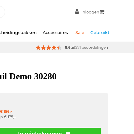
Inloggen
scheidingsbakken
Accessoires
Sale
Gebruikt
8.6
uit
271 beoordelingen
uil Demo 30280
€ 156,-
ijs
€ 175,-