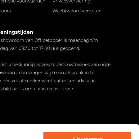
gemene voorwaarden
Privacyverklaring
count
Wachtwoord vergeten
eningstijden
 showroom van Officetopper is maandag t/m
jdag van 08:30 tot 17:00 uur geopend.
st u deskundig advies tijdens uw bezoek aan onze
wroom, dan vragen wij u een afspraak in te
nnen zodat u zeker weet dat er een adviseur
chikbaar is om u van dienst te zijn.