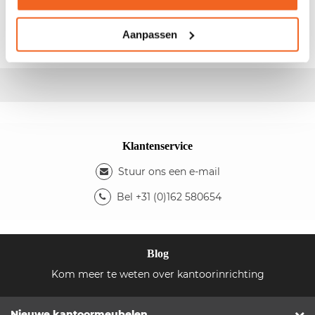
- Designstoel - Kleur: creme/wit - Kleur onderstel:
aluminium - Fabrikant:
Driade
- Type:
Aleph
Aanpassen
Klantenservice
Stuur ons een e-mail
Bel +31 (0)162 580654
Blog
Kom meer te weten over kantoorinrichting
Nieuwe kantoormeubelen