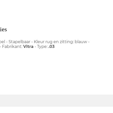
ies
el - Stapelbaar - Kleur rug en zitting: blauw -
 - Fabrikant:
Vitra
- Type:
.03