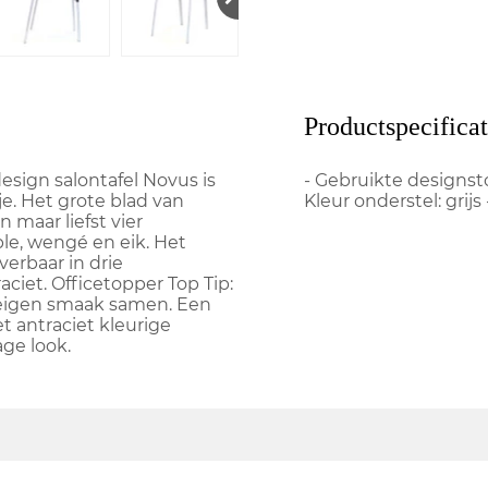
Productspecificat
esign salontafel Novus is
- Gebruikte designsto
je. Het grote blad van
Kleur onderstel: grijs
n maar liefst vier
ple, wengé en eik. Het
everbaar in drie
aciet. Officetopper Top Tip:
r eigen smaak samen. Een
t antraciet kleurige
ge look.