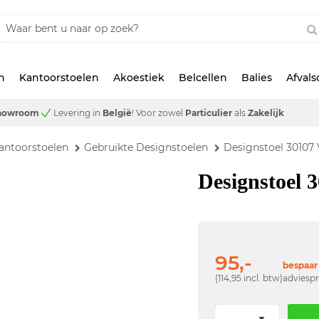
n
Kantoorstoelen
Akoestiek
Belcellen
Balies
Afval
showroom
Levering in
België
!
Voor zowel
Particulier
als
Zakelijk
antoorstoelen
Gebruikte Designstoelen
Designstoel 30107 V
Designstoel 3
95,-
bespaar 
(114,95 incl. btw)
adviespr