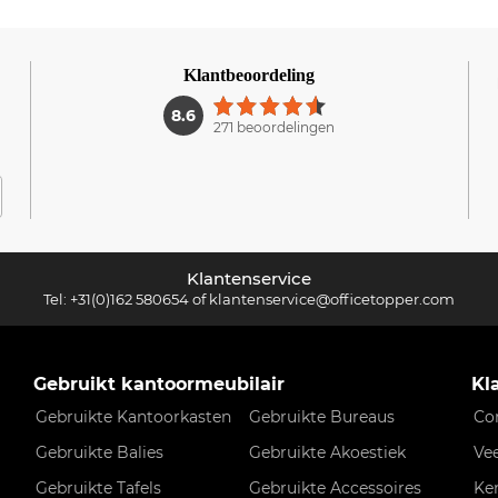
Klantbeoordeling
1
8.6
271 beoordelingen
Klantenservice
Tel:
+31(0)162 580654
of
klantenservice@officetopper.com
Gebruikt kantoormeubilair
Kl
Gebruikte Kantoorkasten
Gebruikte Bureaus
Co
Gebruikte Balies
Gebruikte Akoestiek
Ve
Gebruikte Tafels
Gebruikte Accessoires
Ke