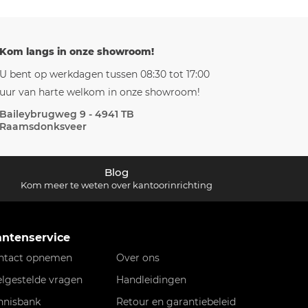
Kom langs in onze showroom!
U bent op werkdagen tussen 08:30 tot 17:00
uur van harte welkom in onze showroom!
Baileybrugweg 9 - 4941 TB
Raamsdonksveer
Blog
Kom meer te weten over kantoorinrichting
antenservice
ntact opnemen
Over ons
elgestelde vragen
Handleidingen
nnisbank
Retour en garantiebeleid