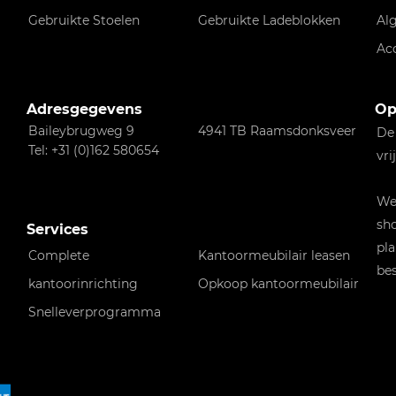
Gebruikte Stoelen
Gebruikte Ladeblokken
Al
Ac
Adresgegevens
Op
Baileybrugweg 9
4941 TB Raamsdonksveer
De
Tel: +31 (0)162 580654
vri
Wen
sho
Services
pla
Complete
Kantoormeubilair leasen
bes
kantoorinrichting
Opkoop kantoormeubilair
Snelleverprogramma