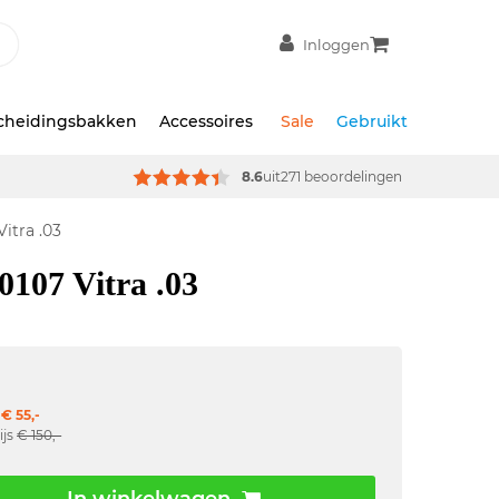
Inloggen
scheidingsbakken
Accessoires
Sale
Gebruikt
8.6
uit
271 beoordelingen
itra .03
0107 Vitra .03
€ 55,-
ijs
€ 150,-