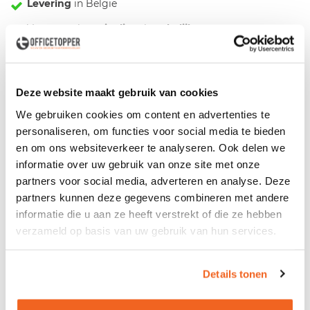
Levering
in België
Voor zowel
Particulier
als
Zakelijk
Professionele
Bezorg- en Montageservice
Deze website maakt gebruik van cookies
Omschrijving
We gebruiken cookies om content en advertenties te
personaliseren, om functies voor social media te bieden
De
designstoel North Cape Velito
is een simpele maar
en om ons websiteverkeer te analyseren. Ook delen we
strak vormgegeven stoel. De North Cape is een
informatie over uw gebruik van onze site met onze
multifunctionele designstoel, die dankzij de Velito-stof in
partners voor social media, adverteren en analyse. Deze
veel kantoren, vergaderruimtes, directieruimtes of zelfs in
partners kunnen deze gegevens combineren met andere
uw woonkamer de show kan stelen.
informatie die u aan ze heeft verstrekt of die ze hebben
verzameld op basis van uw gebruik van hun services.
Kleurstaal bekijken?
Deze stoel is bekleed met de Velito-stof van Narbutas,
verkrijgbaar in diverse kleuren. Wil je vooraf zeker weten
Details tonen
welke kleur het beste past bij jouw werkplek of interieur?
Bekijk dan de kleurstalenkaart: