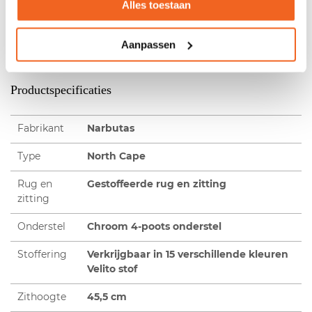
Alles toestaan
Velito kleurenstaalkaart
Twijfel je tussen kleuren of heb je hulp nodig bij je keuze?
Neem gerust contact met ons op. We denken graag met je
Aanpassen
mee.
Productspecificaties
Fabrikant
Narbutas
Type
North Cape
Rug en
Gestoffeerde rug en zitting
zitting
Onderstel
Chroom 4-poots onderstel
Stoffering
Verkrijgbaar in 15 verschillende kleuren
Velito stof
Zithoogte
45,5 cm