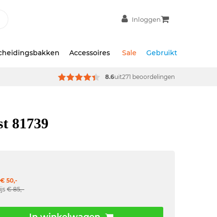
Inloggen
scheidingsbakken
Accessoires
Sale
Gebruikt
8.6
uit
271 beoordelingen
st 81739
€ 50,-
ijs
€ 85,-