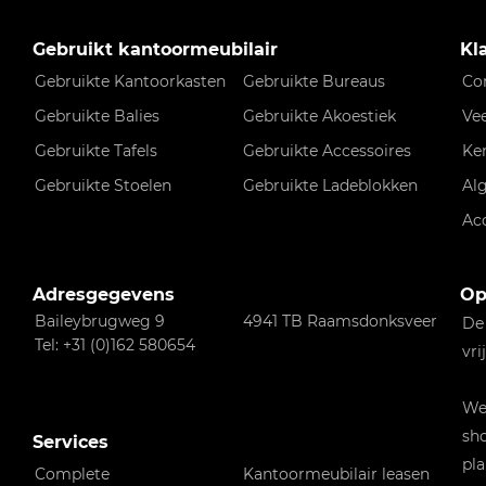
Gebruikt kantoormeubilair
Kl
Gebruikte Kantoorkasten
Gebruikte Bureaus
Co
Gebruikte Balies
Gebruikte Akoestiek
Ve
Gebruikte Tafels
Gebruikte Accessoires
Ke
Gebruikte Stoelen
Gebruikte Ladeblokken
Al
Ac
Adresgegevens
Op
Baileybrugweg 9
4941 TB Raamsdonksveer
De
Tel: +31 (0)162 580654
vri
Wen
sho
Services
pla
Complete
Kantoormeubilair leasen