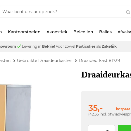
n
Kantoorstoelen
Akoestiek
Belcellen
Balies
Afval
showroom
Levering in
België
!
Voor zowel
Particulier
als
Zakelijk
asten
Gebruikte Draaideurkasten
Draaideurkast 81739
Draaideurka
35,-
bespaar 
(42,35 incl. btw)
adviespr