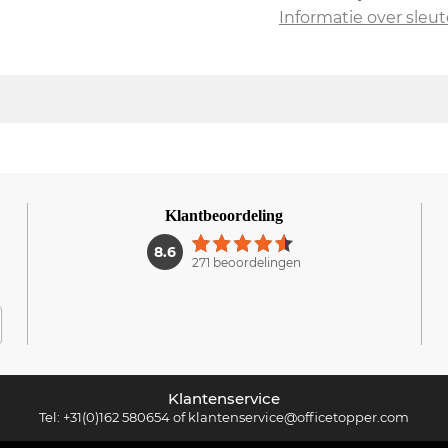
Informatie over sleut
Klantbeoordeling
1
8.6
271 beoordelingen
Klantenservice
Tel:
+31(0)162 580654
of
klantenservice@officetopper.com