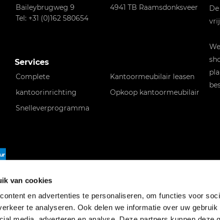
Baileybrugweg 9
4941 TB Raamsdonksveer
De
Tel: +31 (0)162 580654
vri
Wen
sho
Services
pla
Complete
Kantoormeubilair leasen
bes
kantoorinrichting
Opkoop kantoormeubilair
Snelleverprogramma
f
ik van cookies
ontent en advertenties te personaliseren, om functies voor soci
erkeer te analyseren. Ook delen we informatie over uw gebruik 
cial media, adverteren en analyse. Deze partners kunnen deze