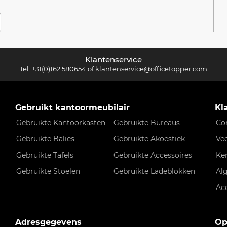
Klantenservice
Tel:
+31(0)162 580654
of
klantenservice@officetopper.com
Gebruikt kantoormeubilair
Kl
Gebruikte Kantoorkasten
Gebruikte Bureaus
Co
Gebruikte Balies
Gebruikte Akoestiek
Ve
Gebruikte Tafels
Gebruikte Accessoires
Ke
Gebruikte Stoelen
Gebruikte Ladeblokken
Al
Ac
Adresgegevens
Op