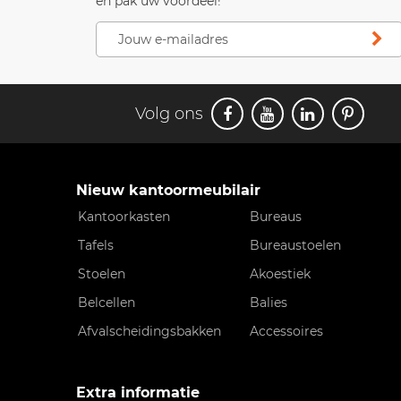
en pak uw voordeel!
Volg ons
Nieuw kantoormeubilair
Kantoorkasten
Bureaus
Tafels
Bureaustoelen
Stoelen
Akoestiek
Belcellen
Balies
Afvalscheidingsbakken
Accessoires
Extra informatie