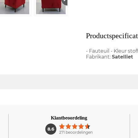
Productspecificat
- Fauteuil - Kleur sto
Fabrikant:
Satelliet
Klantbeoordeling
1
8.6
271 beoordelingen