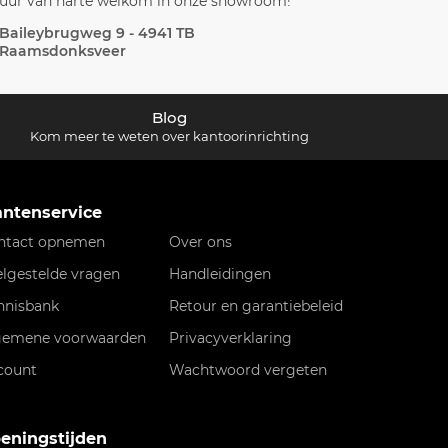
uur van harte welkom in onze showroom!
Baileybrugweg 9 - 4941 TB
Raamsdonksveer
Blog
Kom meer te weten over kantoorinrichting
antenservice
ntact opnemen
Over ons
elgestelde vragen
Handleidingen
nnisbank
Retour en garantiebeleid
gemene voorwaarden
Privacyverklaring
count
Wachtwoord vergeten
eningstijden