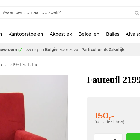
n
Kantoorstoelen
Akoestiek
Belcellen
Balies
Afval
showroom
Levering in
België
!
Voor zowel
Particulier
als
Zakelijk
euil 21991 Satelliet
Fauteuil 2199
150,-
(181,50 incl. btw)