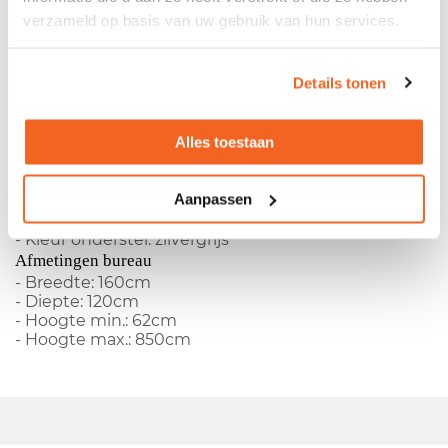
verzameld op basis van uw gebruik van hun services.
- Fabrikant:
Ahrend
- Type:
500
Details tonen
- Melamine blad
- Rechtsmodel
- Metalen C-poots onderstel
Alles toestaan
- In hoogte verstelbaar
- Het bureau wordt gemonteerd geleverd
Kleuren
Aanpassen
- Kleur blad: grijs
- Kleur onderstel: zilvergrijs
Afmetingen bureau
- Breedte: 160cm
- Diepte: 120cm
- Hoogte min.: 62cm
- Hoogte max.: 850cm