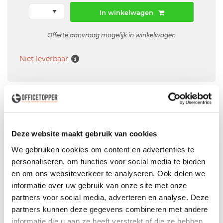
In winkelwagen
Offerte aanvraag mogelijk in winkelwagen
Niet leverbaar
Levering
in België
Voor zowel
Particulier
als
Zakelijk
Deze website maakt gebruik van cookies
Professionele
Bezorg- en Montageservice
We gebruiken cookies om content en advertenties te
personaliseren, om functies voor social media te bieden
en om ons websiteverkeer te analyseren. Ook delen we
informatie over uw gebruik van onze site met onze
partners voor social media, adverteren en analyse. Deze
Productspecificaties
partners kunnen deze gegevens combineren met andere
informatie die u aan ze heeft verstrekt of die ze hebben
Gebruikt hoekbureau Ahrend 500 grijs