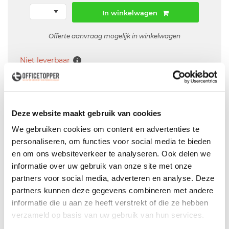
In winkelwagen
Offerte aanvraag mogelijk in winkelwagen
Niet leverbaar
Levering
in België
Deze website maakt gebruik van cookies
We gebruiken cookies om content en advertenties te
Voor zowel
Particulier
als
Zakelijk
personaliseren, om functies voor social media te bieden
Professionele
Bezorg- en Montageservice
en om ons websiteverkeer te analyseren. Ook delen we
informatie over uw gebruik van onze site met onze
partners voor social media, adverteren en analyse. Deze
partners kunnen deze gegevens combineren met andere
Omschrijving
informatie die u aan ze heeft verstrekt of die ze hebben
Gebruikt bureau 120x90cm met havanna blad -
verzameld op basis van uw gebruik van hun services.
Afm.: 120x90cm (bxd) - In hoogte instelbaar (d.m.v.