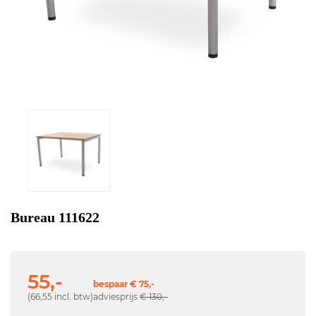
Bureau 111622
55,-
bespaar € 75,-
(66,55 incl. btw)
adviesprijs
€ 130,-