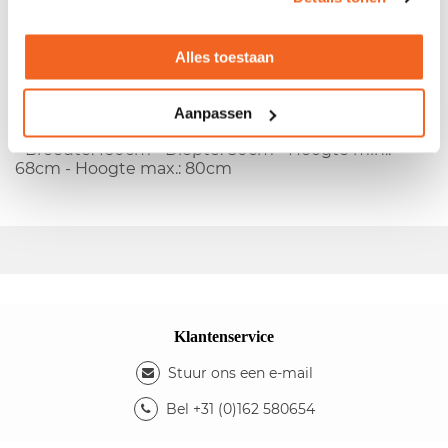
- Melamine blad - Metalen T-poots onderstel - In
Alles toestaan
hoogte instelbaar
Kleuren
- Kleur blad: beuken - Kleur onderstel: zwart
Aanpassen
Afmetingen
- Breedte: 160cm - Diepte: 80cm - Hoogte min.:
68cm - Hoogte max.: 80cm
Klantenservice
Stuur ons een e-mail
Bel +31 (0)162 580654