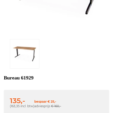
Bureau 61929
135,-
bespaar € 25,-
(163,35 incl. btw)
adviesprijs
€ 160,-