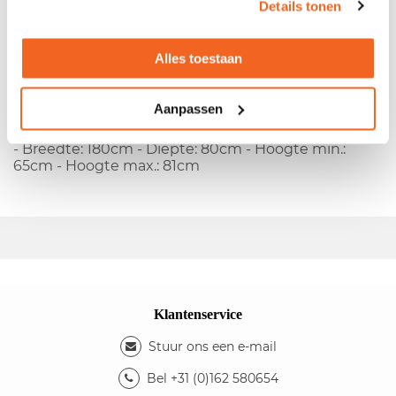
Details tonen
- Melamine blad - Metalen T-poots onderstel - In
hoogte instelbaar d.m.v. slinger - Slinger mist
Alles toestaan
afwerkdopje
Kleuren
Aanpassen
- Kleur blad: beuken - Kleur onderstel: zwart
Afmetingen
- Breedte: 180cm - Diepte: 80cm - Hoogte min.:
65cm - Hoogte max.: 81cm
Klantenservice
Stuur ons een e-mail
Bel +31 (0)162 580654