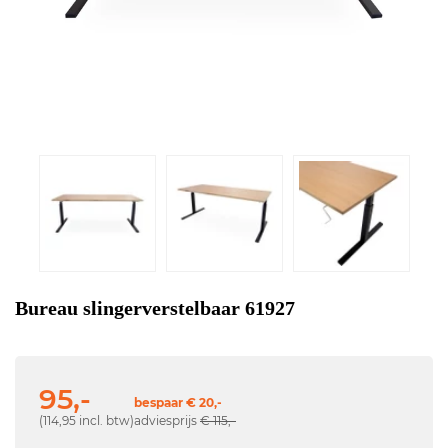
Bureau slingerverstelbaar 61927
95,-
bespaar € 20,-
(114,95 incl. btw)
adviesprijs
€ 115,-