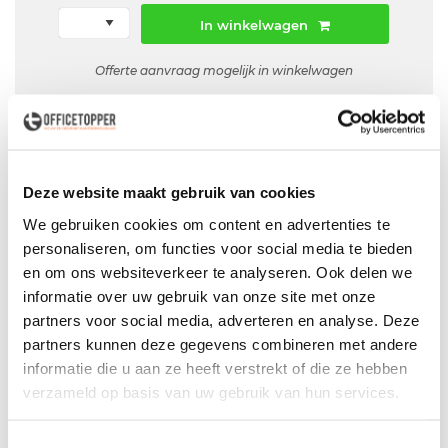
In winkelwagen
Offerte aanvraag mogelijk in winkelwagen
Niet leverbaar
Deze website maakt gebruik van cookies
Levering
in België
We gebruiken cookies om content en advertenties te
personaliseren, om functies voor social media te bieden
Voor zowel
Particulier
als
Zakelijk
en om ons websiteverkeer te analyseren. Ook delen we
Professionele
Bezorg- en Montageservice
informatie over uw gebruik van onze site met onze
partners voor social media, adverteren en analyse. Deze
partners kunnen deze gegevens combineren met andere
informatie die u aan ze heeft verstrekt of die ze hebben
verzameld op basis van uw gebruik van hun services.
Productspecificaties
Gebruikt slingerverstelbaar bureau