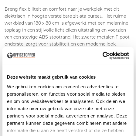
Breng flexibiliteit en comfort naar je werkplek met dit
elektrisch in hoogte verstelbare zit-sta bureau. Het ruime
werkblad van 180 x 80 cm is afgewerkt met een melamine
toplaag in een stijlvolle licht eiken uitstraling en voorzien
van een stevige ABS-stootrand. Het zwarte metalen T-poot
onderstel zorgt voor stabiliteit en een moderne look.
Dit tweedehands bureau verkeert in goede staat en is een
duurzame én voordelige keuze voor iedere professionele
werkomgeving.
Deze website maakt gebruik van cookies
Productspecificaties
We gebruiken cookies om content en advertenties te
personaliseren, om functies voor social media te bieden
Afwerking blad
Melamine blad met licht eiken
en om ons websiteverkeer te analyseren. Ook delen we
uitstraling
informatie over uw gebruik van onze site met onze
Bladrand
Voorzien van ABS-stootrand
partners voor social media, adverteren en analyse. Deze
partners kunnen deze gegevens combineren met andere
Onderstel
Metalen T-poot onderstel, zwart
informatie die u aan ze heeft verstrekt of die ze hebben
gepoedercoat