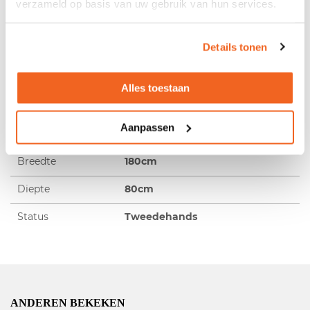
verzameld op basis van uw gebruik van hun services.
Verstelling
Elektrisch in hoogte verstelbaar
met bedieningspaneel
Details tonen
Kabelmanagement
Inclusief kabelsysteem onder
blad
Alles toestaan
Kleur blad
Light oak
Aanpassen
Kleur onderstel
Zwart
Breedte
180cm
Diepte
80cm
Status
Tweedehands
ANDEREN BEKEKEN